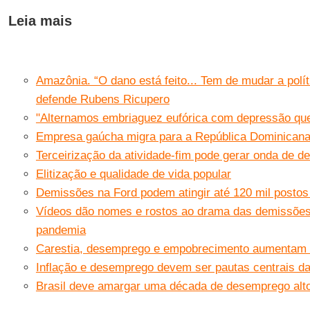
Leia mais
Amazônia. “O dano está feito... Tem de mudar a polític
defende Rubens Ricupero
"Alternamos embriaguez eufórica com depressão que
Empresa gaúcha migra para a República Dominican
Terceirização da atividade-fim pode gerar onda de d
Elitização e qualidade de vida popular
Demissões na Ford podem atingir até 120 mil postos
Vídeos dão nomes e rostos ao drama das demissõe
pandemia
Carestia, desemprego e empobrecimento aumentam 
Inflação e desemprego devem ser pautas centrais d
Brasil deve amargar uma década de desemprego alto