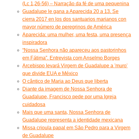
(Lc 1,26-56) – Narração da fé de uma pequenina
Guadalupe le gana a Aparecida 20 a 13. Se
cierra 2017 en los dos santuarios marianos con
mayor número de peregrinos de América
Aparecida: uma mulher, uma festa, uma presença
inspiradora
“Nossa Senhora não apareceu aos pastorinhos
em Fátima”. Entrevista com Anselmo Borges
Arcebispo levará Virgem de Guadalupe a 'muro'
que divide EUA e México
O cântico de Maria ao Deus que liberta
Diante da imagem de Nossa Senhora de
Guadalupe, Francisco pede por uma Igreja
cuidadosa
Mais que uma santa, Nossa Senhora de
Guadalupe representa a identidade mexicana
Missa crioula papal em São Pedro para a Virgem
de Guadalupe