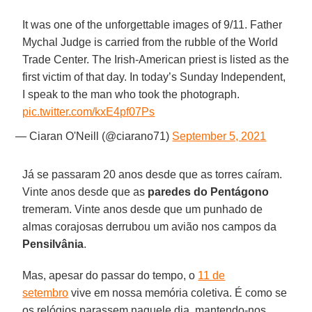
It was one of the unforgettable images of 9/11. Father
Mychal Judge is carried from the rubble of the World
Trade Center. The Irish-American priest is listed as the
first victim of that day. In today’s Sunday Independent,
I speak to the man who took the photograph.
pic.twitter.com/kxE4pf07Ps
— Ciaran O'Neill (@ciarano71)
September 5, 2021
Já se passaram 20 anos desde que as torres caíram.
Vinte anos desde que as
paredes do Pentágono
tremeram. Vinte anos desde que um punhado de
almas corajosas derrubou um avião nos campos da
Pensilvânia
.
Mas, apesar do passar do tempo, o
11 de
setembro
vive em nossa memória coletiva. É como se
os relógios parassem naquele dia, mantendo-nos