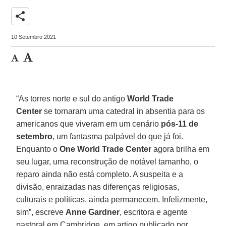
share
10 Setembro 2021
“As torres norte e sul do antigo
World Trade
Center
se tornaram uma catedral in absentia para os
americanos que viveram em um cenário
pós-11 de
setembro
, um fantasma palpável do que já foi.
Enquanto o
One World Trade Center
agora brilha em
seu lugar, uma reconstrução de notável tamanho, o
reparo ainda não está completo. A suspeita e a
divisão, enraizadas nas diferenças religiosas,
culturais e políticas, ainda permanecem. Infelizmente,
sim”, escreve
Anne Gardner
, escritora e agente
pastoral em Cambridge, em artigo publicado por