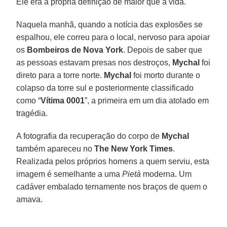
Ele era a própria definição de maior que a vida.
Naquela manhã, quando a notícia das explosões se
espalhou, ele correu para o local, nervoso para apoiar
os
Bombeiros de Nova York
. Depois de saber que
as pessoas estavam presas nos destroços,
Mychal
foi
direto para a torre norte.
Mychal
foi morto durante o
colapso da torre sul e posteriormente classificado
como “
Vítima 0001
”, a primeira em um dia atolado em
tragédia.
A fotografia da recuperação do corpo de
Mychal
também apareceu no
The New York Times
.
Realizada pelos próprios homens a quem serviu, esta
imagem é semelhante a uma
Pietà
moderna. Um
cadáver embalado ternamente nos braços de quem o
amava.