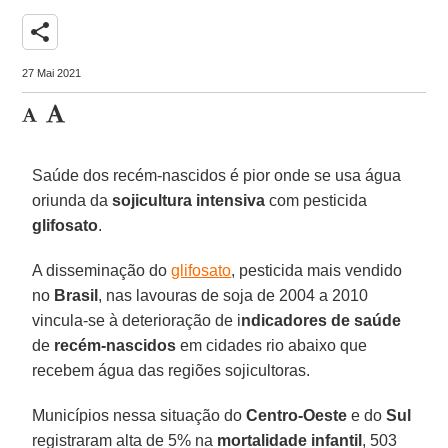
share
27 Mai 2021
Saúde dos recém-nascidos é pior onde se usa água
oriunda da
sojicultura intensiva
com pesticida
glifosato
.
A disseminação do
glifosato
, pesticida mais vendido
no
Brasil
, nas lavouras de soja de 2004 a 2010
vincula-se à deterioração de i
ndicadores de saúde
de
recém-nascidos
em cidades rio abaixo que
recebem água das regiões sojicultoras.
Municípios nessa situação do
Centro-Oeste
e do
Sul
registraram alta de 5% na
mortalidade infantil
, 503