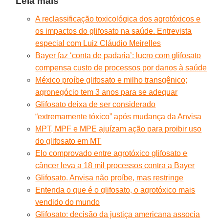
Leia mais
A reclassificação toxicológica dos agrotóxicos e
os impactos do glifosato na saúde. Entrevista
especial com Luiz Cláudio Meirelles
Bayer faz ‘conta de padaria’: lucro com glifosato
compensa custo de processos por danos à saúde
México proíbe glifosato e milho transgênico;
agronegócio tem 3 anos para se adequar
Glifosato deixa de ser considerado
“extremamente tóxico” após mudança da Anvisa
MPT, MPF e MPE ajuízam ação para proibir uso
do glifosato em MT
Elo comprovado entre agrotóxico glifosato e
câncer leva a 18 mil processos contra a Bayer
Glifosato. Anvisa não proíbe, mas restringe
Entenda o que é o glifosato, o agrotóxico mais
vendido do mundo
Glifosato: decisão da justiça americana associa