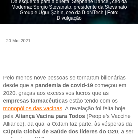
Da esquerda para a direita: Stéphane Bancel, ceo da
Moderna; Sergio Stevanato, presidente da Stevanato
Group e Uğur Şahin, ceo da BioNTech | Foto:
Divulgação
20 Mai 2021
Pelo menos nove pessoas se tornaram bilionárias
desde que a
pandemia de covid-19
começou em
2020, graças aos excessivos lucros que as
empresas farmacêuticas
estão tendo com os
monopólios das vacinas
. A revelação foi feita hoje
pela
Aliança Vacina para Todos
(People’s Vaccine
Alliance), da qual a Oxfam faz parte, às vésperas da
Cúpula Global de Saúde dos líderes do G20
, a ser