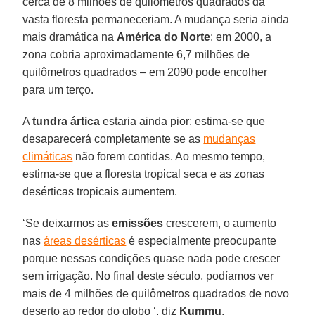
cerca de 8 milhões de quilômetros quadrados da
vasta floresta permaneceriam. A mudança seria ainda
mais dramática na
América do Norte
: em 2000, a
zona cobria aproximadamente 6,7 milhões de
quilômetros quadrados – em 2090 pode encolher
para um terço.
A
tundra ártica
estaria ainda pior: estima-se que
desaparecerá completamente se as
mudanças
climáticas
não forem contidas. Ao mesmo tempo,
estima-se que a floresta tropical seca e as zonas
desérticas tropicais aumentem.
‘Se deixarmos as
emissões
crescerem, o aumento
nas
áreas desérticas
é especialmente preocupante
porque nessas condições quase nada pode crescer
sem irrigação. No final deste século, podíamos ver
mais de 4 milhões de quilômetros quadrados de novo
deserto ao redor do globo ‘, diz
Kummu
.