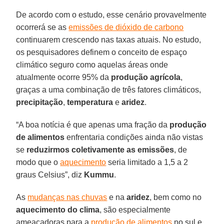
De acordo com o estudo, esse cenário provavelmente
ocorrerá se as
emissões de dióxido de carbono
continuarem crescendo nas taxas atuais. No estudo,
os pesquisadores definem o conceito de espaço
climático seguro como aquelas áreas onde
atualmente ocorre 95% da
produção
agrícola
,
graças a uma combinação de três fatores climáticos,
precipitação
,
temperatura
e
aridez
.
“A boa notícia é que apenas uma fração da
produção
de alimentos
enfrentaria condições ainda não vistas
se
reduzirmos coletivamente as emissões
, de
modo que o
aquecimento
seria limitado a 1,5 a 2
graus Celsius”, diz
Kummu
.
As
mudanças nas chuvas
e na
aridez
, bem como no
aquecimento do clima
, são especialmente
ameaçadoras para a
produção de alimentos
no sul e