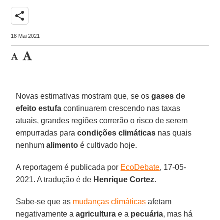
share
18 Mai 2021
Novas estimativas mostram que, se os
gases de
efeito estufa
continuarem crescendo nas taxas
atuais, grandes regiões correrão o risco de serem
empurradas para
condições climáticas
nas quais
nenhum
alimento
é cultivado hoje.
A reportagem é publicada por
EcoDebate
, 17-05-
2021. A tradução é de
Henrique
Cortez
.
Sabe-se que as
mudanças climáticas
afetam
negativamente a
agricultura
e a
pecuária
, mas há