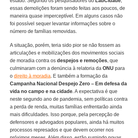
estado. Segundo os pesquisadores do
LabCidade
,
essas demolições foram sendo feitas aos poucos, de
maneira quase imperceptível. Em alguns casos não
foi possível sequer levantar informações sobre o
número de famílias removidas.
A situação, porém, teria sido pior se não fossem as
articulações e mobilizações dos movimentos sociais
de moradia contra os
despejos e remoções
, que
culminaram com a denúncia à relatoria da
ONU
para
o
direito à moradia
. E também a formação da
Campanha Nacional Despejo Zero – Em defesa da
vida no campo e na cidade
. A expectativa é que
neste segundo ano de pandemia, sem políticas contra
a perda de renda, muitas famílias enfrentarão ainda
mais dificuldades. Isso porque, pela percepção de
defensores e advogados populares, ainda há muitos
processos represados e que devem ocorrer nos
próximos meses. Além disso, estão surgindo novas