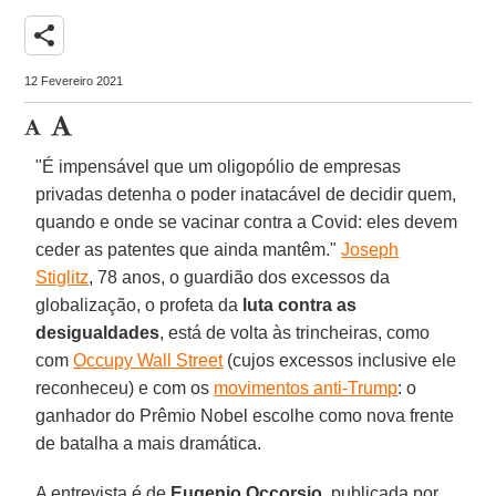
share
12 Fevereiro 2021
"É impensável que um oligopólio de empresas
privadas detenha o poder inatacável de decidir quem,
quando e onde se vacinar contra a Covid: eles devem
ceder as patentes que ainda mantêm."
Joseph
Stiglitz
, 78 anos, o guardião dos excessos da
globalização, o profeta da
luta contra as
desigualdades
, está de volta às trincheiras, como
com
Occupy Wall Street
(cujos excessos inclusive ele
reconheceu) e com os
movimentos anti-Trump
: o
ganhador do Prêmio Nobel escolhe como nova frente
de batalha a mais dramática.
A entrevista é de
Eugenio Occorsio
, publicada por