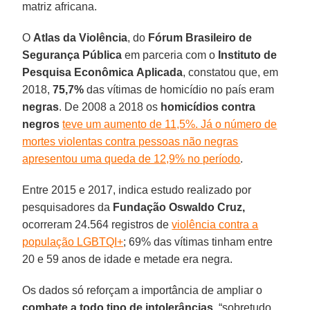
matriz africana.
O
Atlas da
Violência
, do
Fórum Brasileiro de
Segurança Pública
em parceria com o
Instituto de
Pesquisa Econômica
Aplicada
, constatou que, em
2018,
75,7%
das vítimas de homicídio no país eram
negras
. De 2008 a 2018 os
homicídios contra
negros
teve um aumento de 11,5%. Já o número de
mortes violentas contra pessoas não negras
apresentou uma queda de 12,9% no período
.
Entre 2015 e 2017, indica estudo realizado por
pesquisadores da
Fundação Oswaldo Cruz,
ocorreram 24.564 registros de
violência contra a
população LGBTQI+
; 69% das vítimas tinham entre
20 e 59 anos de idade e metade era negra.
Os dados só reforçam a importância de ampliar o
combate a todo tipo de intolerâncias
, “sobretudo