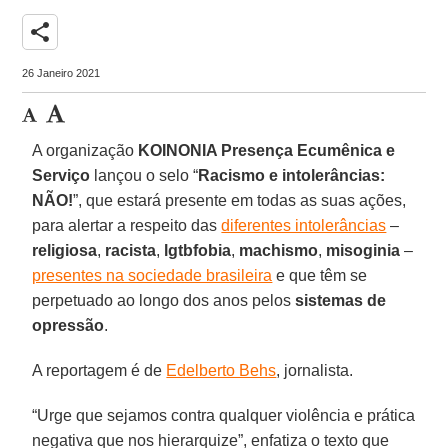
share
26 Janeiro 2021
A organização
KOINONIA Presença Ecumênica e
Serviço
lançou o selo “
Racismo e intolerâncias:
NÃO!
”, que estará presente em todas as suas ações,
para alertar a respeito das
diferentes intolerâncias
–
religiosa
,
racista
,
lgtbfobia
,
machismo
,
misoginia
–
presentes na sociedade brasileira
e que têm se
perpetuado ao longo dos anos pelos
sistemas de
opressão
.
A reportagem é de
Edelberto Behs
, jornalista.
“Urge que sejamos contra qualquer violência e prática
negativa que nos hierarquize”, enfatiza o texto que