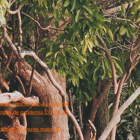
 forma não sustentável, ou
 da falta de produtos
izar a compra do pescado
 épocas em que sua pesca é
, se o tamanho mínimo da
tipo de atitude contribui
de pesqueira se torne mais
que reciclar não é suficiente
tempos de pandemia COVID-19
cidade 2,5 vezes maior do