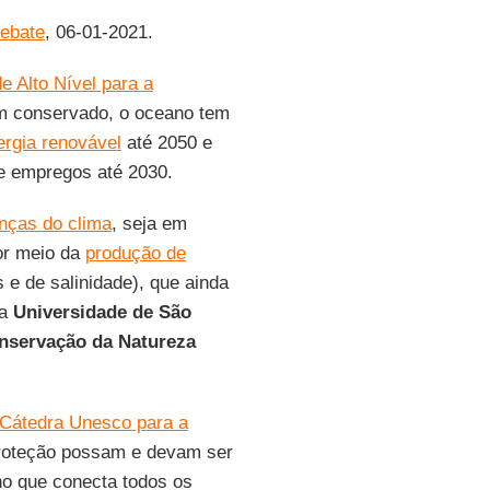
ebate
, 06-01-2021.
de Alto Nível para a
m conservado, o oceano tem
ergia renovável
até 2050 e
de empregos até 2030.
nças do clima
, seja em
or meio da
produção de
 e de salinidade), que ainda
da
Universidade de São
nservação da Natureza
Cátedra Unesco para a
roteção possam e devam ser
no que conecta todos os