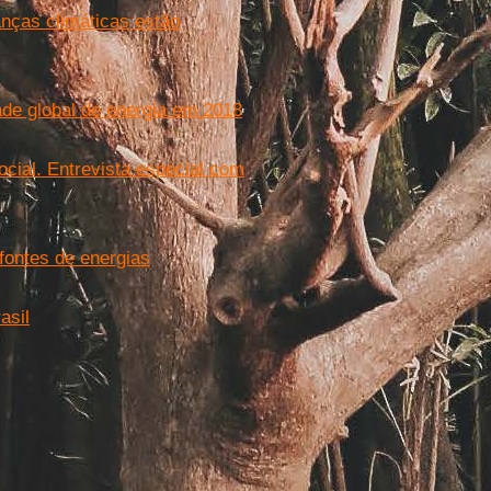
nças climáticas estão
ade global de energia em 2018
cial. Entrevista especial com
fontes de energias
asil