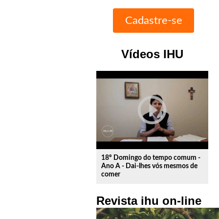
Vídeos IHU
play_circle_outline
18º Domingo do tempo comum -
Ano A - Dai-lhes vós mesmos de
comer
Revista ihu on-line