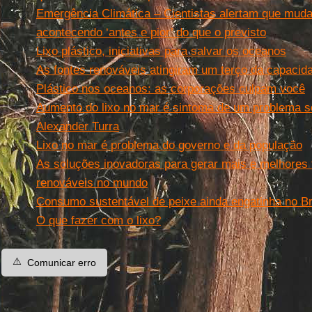
Emergência Climática – Cientistas alertam que muda
acontecendo ‘antes e pior’ do que o previsto
Lixo plástico, iniciativas para salvar os oceanos
As fontes renováveis atingiram um terço da capacid
Plástico nos oceanos: as corporações culpam você
Aumento do lixo no mar é sintoma de um problema so
Alexander Turra
Lixo no mar é problema do governo e da população
As soluções inovadoras para gerar mais e melhores 
renováveis no mundo
Consumo sustentável de peixe ainda engatinha no Br
O que fazer com o lixo?
⚠️
Comunicar erro