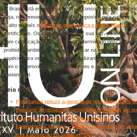
O Brasil está entre os países que consomem pescados de
seja, não preservando os limites impostos pela natureza.
É alto no país o
índice de sobrepesca e pesca ilegal
, além
certificados. Os consumidores, por sua vez, podem prior
com certificação e não comprar determinado pescado em
proibida. Também é possível verificar na hora da compra
espécie para venda foi respeitado durante a captura. Esse 
com o desenvolvimento das espécies e para que a ativida
sustentável.
Leia mais
Precisamos reduzir a geração de resíduos sólidos por
Descarte de resíduos e proteção dos oceanos em 
Educação não formal e a cultura oceânica
Emergência Climática – Nível do mar sobe com velo
que a do século 20, aponta IPCC