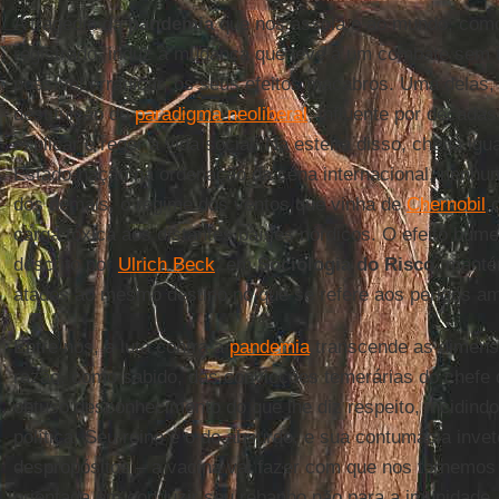
A tragédia da
pandemia
que nos assola e ao mundo, como
registrado, induz à mudança que leve a um combate sem tr
possível erradicar, os seus efeitos macabros. Uma delas, v
destituição do
paradigma neoliberal
, influente por década
explicar e reger a vida social. Na esteira disso, chega ig
Estado-nação na ordenação da cena internacional, nenhum
dos demais, o regime dos ventos que vinha de
Chernobil
carga tóxica aos distantes países nórdicos. O efeito bum
descrito por
Ulrich Beck
, em
Sociologia do Risco
, manté
atados ao mesmo destino no que se refere aos perigos am
Entre nós, a luta contra a
pandemia
transcende as dimensõ
razão, como sabido, das convicções temerárias do chefe 
obtuso desconhecimento do que lhe diz respeito, incidind
política. Seu reino é o do absurdo, e sua contumácia inve
despropósitos – a vacina vai fazer com que nos tornemos 
orientada em conduzir seu rebanho não para a imunidade, m