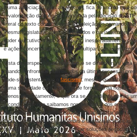
Numa apreciação mais abrangente, fica do ano do qual n
revalorização da política, revigorada pela decisão do
STF
literal do texto constitucional, a reeleição do comando das
mesma legislatura, animando partidos e parlamentares a
poder executivo, vindo a estimular, inesperadamente, prát
e ações concertadas em frentes multipartidárias em torno
Vista da perspectiva de hoje, o que se descortina é uma
quando confrontada com os idos da última sucessão presid
pode-se sustentar que o
fascismo
, mesmo que tabajara, a
numa sociedade com a história de formação da nossa, foi
menos imediatamente, e que ora se abre diante de nós uma 
à condição de que saibamos nos desatrelar dos erros que
que aí está. Sobretudo se soubermos aproveitar dos bon
fora, e dar sequência às recentes e benfazejas práticas de
personalidades políticas em buscar soluções negociadas 