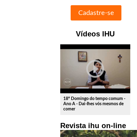
Vídeos IHU
play_circle_outline
18º Domingo do tempo comum -
Ano A - Dai-lhes vós mesmos de
comer
Revista ihu on-line