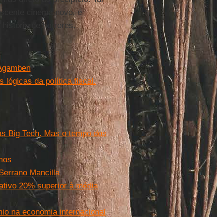
ascente cinema novo, é
história de horrores.
 Agamben
lógicas da política fiscal.
às Big Tech. Mas o tempo dos
mos
Serrano Mancilla
ativo 20% superior à média
io na economia internacional