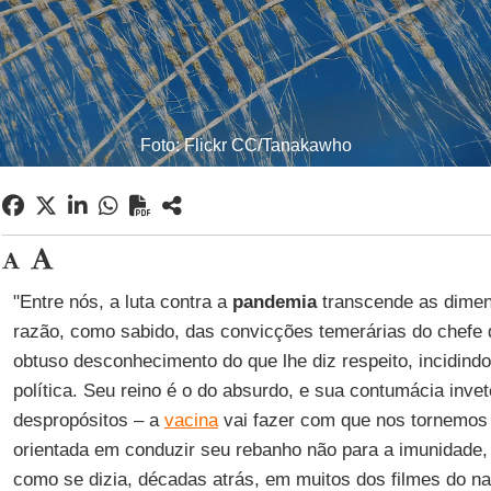
Foto: Flickr CC/Tanakawho
"Entre nós, a luta contra a
pandemia
transcende as dimen
razão, como sabido, das convicções temerárias do chefe 
obtuso desconhecimento do que lhe diz respeito, incidind
política. Seu reino é o do absurdo, e sua contumácia inve
despropósitos – a
vacina
vai fazer com que nos tornemos 
orientada em conduzir seu rebanho não para a imunidade, m
como se dizia, décadas atrás, em muitos dos filmes do n