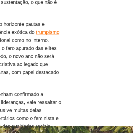
 sustentação, o que não é
 horizonte pautas e
ência exótica do
trumpismo
ional como no interno.
 o faro apurado das elites
odo, o novo ano não será
riativa ao legado que
canas, com papel destacado
tenham confirmado a
ideranças, vale ressaltar o
lusive muitas delas
rtários como o feminista e
desigualdades raciais.