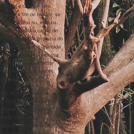
 tantos e tão bem têm
éguas a fim de reduzir, se
isível a olho nu, está na
s, como narrativa capaz de
ualmente ao fim a primazia do
 deles é uma ilha apartada
conduzia pelas nuvens sua
erangue, magistralmente
m países ricos e pobres
bientais.
es técnico-científicas em
do Executivo e do seu
o diretamente na agenda
terada em alardear
jacarés – parece estar
as direto ao precipício. Tal