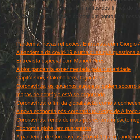
como se dizia, décadas atrás, em muitos dos filmes do n
preciso fazer alguma coisa e colocar um ponto final nessa 
Leia mais
Pandemia, novas reflexões. Entrevista com Giorgio
A pandemia da covid-19 e uma crise que questiona as 
Entrevista especial com Manoel Pires
A pior pandemia experimentada pela humanidade
Capitalismo, stakeholders, fagocitose
Coronavírus, os governos europeus pedem socorro 
mapas de contágio está se esgotando
Coronavírus: o fim da globalização como a conhece
A nova economia pós-coronavírus. Artigo de Alfredo 
Coronavírus: renda de mais pobres terá impacto neg
Economia global em quarentena
A pandemia de Coronavírus (Covid-19) e o pandemôn