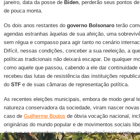
janeiro, data da posse de
Biden
, perderão seus pontos de
de pouca monta.
Os dois anos restantes do
governo Bolsonaro
terão como
agendas estranhas àquelas de sua afeição, uma sobreviv
sem régua e compasso para agir tanto no cenário internac
Difícil, nessas condições, conceber a sua reeleição, a que
políticas tradicionais não deixará escapar. De qualquer m
como aquele que passou, cabendo a ele dar continuidade c
recebeu das lutas de resistência das instituições republi
do
STF
e de suas câmaras de representação política.
As recentes eleições municipais, embora de modo geral 
natureza conservadora da sociedade, viram nascer novas l
caso de
Guilherme Boulos
de óbvia vocação nacional, inc
originárias do mundo popular e de movimentos sociais libe
dos que se empenham na agenda das denúncias contra as 