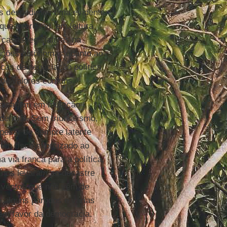
os despedimos uma evidente
que interditou, em leitura
 casas legislativas na
 ações autônomas quanto ao
icas de negociação política
 de valores comuns.
 paisagem em mutação
encial. Sem triunfalismo,
pesar de sempre latente
 um risco exorcizado ao
via franca para a política,
 nos levaram ao desastre
s ventos que nos vêm de
 alguns partidos e várias
em favor da democracia.