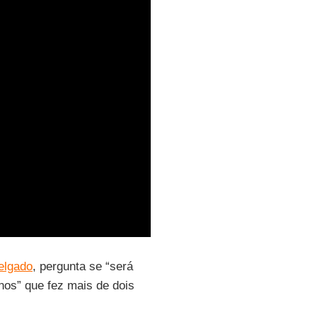
elgado
, pergunta se “será
nos” que fez mais de dois