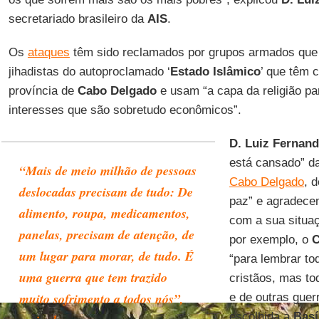
secretariado brasileiro da
AIS
.
Os
ataques
têm sido reclamados por grupos armados qu
jihadistas do autoproclamado ‘
Estado Islâmico
’ que têm 
província de
Cabo Delgado
e usam “a capa da religião pa
interesses que são sobretudo econômicos”.
D. Luiz Fernan
está cansado” da
“Mais de meio milhão de pessoas
Cabo Delgado
, 
deslocadas precisam de tudo: De
paz” e agradecem
alimento, roupa, medicamentos,
com a sua situaç
panelas, precisam de atenção, de
por exemplo, o
C
um lugar para morar, de tudo. É
“para lembrar to
uma guerra que tem trazido
cristãos, mas to
muito sofrimento a todos nós”,
e de outras gue
escolhida a
Basí