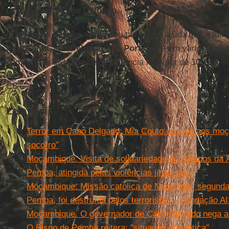
religiosos em
Cabo Delgado
.
O
bispo de Pemba
agradeceu também a ajuda que a funda
I
greja em Cabo Delgado
; Em
Portugal
e em vários país
campanhas de ajuda de emergência no valor de 100 mil e
CB
Leia mais
Terror em Cabo Delgado: Mia Couto diz que aos moç
socorro”
Moçambique. Visita de solidariedade dos Bispos da Á
Pemba, atingida pelas violências jihadistas
Moçambique. Missão católica de Nangololo, segunda
Pemba, foi destruída pelos terroristas – Fundação A
Moçambique. O governador de Cabo Delgado nega a 
O Bispo de Pemba reitera: "situação dramática"