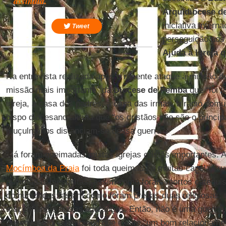
assinala.
Arquidiocese d
iniciativa intern
Tweet
perseguição aos
Ajuda à Igreja 
Na entrevista realizada após o recente ataque à missão 
missão mais importante” da
Diocese de Pemba
que “foi t
igreja, a casa dos padres, a casa das irmãs, a rádio comun
bispo diocesano afirma que “os cristãos não são o principa
muçulmanos distanciam-se dessa guerra”.
“Já foram queimadas muitas igrejas cristãs importantes. A 
Mocímboa da Praia
foi toda queimada e muitas capelas r
queimadas mesquitas; assim como foram mortos catequis
comunidades; assim como foram presas duas religiosas; 
muçulmano e outras lideranças. Então, não é uma guerra c
desenvolveu, adiantando que existe “um bom relacionamen