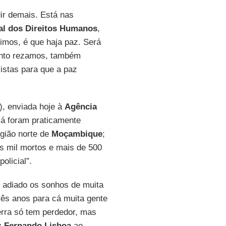
ir demais. Está nas
al dos Direitos Humanos
,
dimos, é que haja paz. Será
uanto rezamos, também
istas para que a paz
), enviada hoje à
Agência
já foram praticamente
egião norte de
Moçambique
;
s mil mortos e mais de 500
olicial”.
m adiado os sonhos de muita
rês anos para cá muita gente
erra só tem perdedor, mas
z Fernando Lisboa
ao