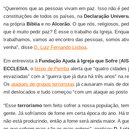
“Queremos que as pessoas vivam em paz. Isso não é ped
constituições de todos os países, na
Declaração Univers
na própria
Bíblia
e no
Alcorão
. O que nós, religiosos, pe
que é muito pedir paz? É esse o trabalho da Igreja. Enq
trabalhamos, vamos ao encontro das pessoas, somos ativ
venha”, disse
D. Luiz Fernando Lisboa
.
Em entrevista à
Fundação Ajuda à Igreja que Sofre
(
AIS
ECCLESIA
, o
bispo de Pemba
alerta que “quatro cidades 
esvaziadas” com a “guerra que já dura há três anos” na r
Os
ataques de grupos terroristas
já causaram mais de doi
mil deslocados e tudo começou “com um ataque ao posto p
“Esse
terrorismo
tem feito sofrer a nossa população, te
gente. Já sofríamos de fome em certa época do ano. Há t
não está produzindo, então a fome será ainda maior. A gu
os que sofrem mais são os mais pobres”, explicou
D. Lui