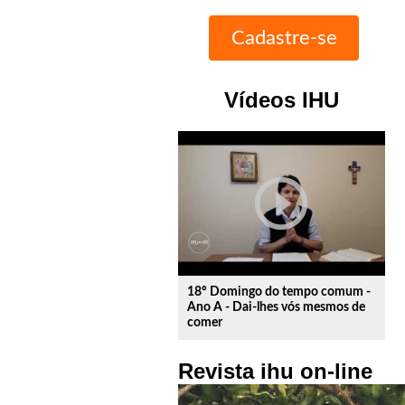
Vídeos IHU
play_circle_outline
18º Domingo do tempo comum -
Ano A - Dai-lhes vós mesmos de
comer
Revista ihu on-line