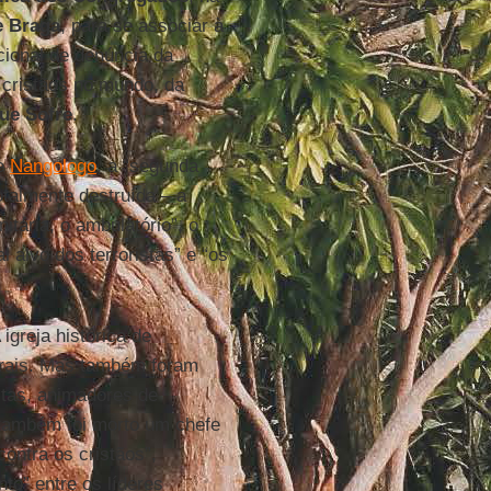
e Braga
, para se associar à
acional de denúncia da
 cristãos no mundo, da
que Sofre
.
de
Nangologo
, a “segunda
otalmente destruída – a
itária, o ambulatório”, o
l alvo dos terroristas” e “os
igreja histórica de
urais. Mas também foram
tas, animadores de
também foi morto um chefe
ontra os cristãos”,
to” entre os líderes