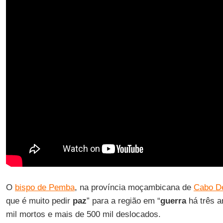
O
bispo de Pemba
, na província moçambicana de
Cabo D
que é muito pedir
paz
” para a região em “
guerra
há três a
mil mortos e mais de 500 mil deslocados.