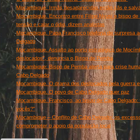
Moçambique. Irmãs desaparecidas estão sãs e salv
Moçambique. Encontro entre Filipe Nyusi e bispo de
tensão e calar o ódio, dizem analistas
Moçambique. Papa Francisco telefona de surpresa 
Delgado
Moçambique. Assalto ao porto estratégico de Mocím
deslocados”, denuncia o Bispo de Pemba
Moçambique: Bispo de Pemba alerta para crise hum
Cabo Delgado
Moçambique. O drama dos deslocados pela guerra 
Moçambique. O povo de Cabo Delgado quer paz
Moçambique. Francisco, ao bispo de Cabo Delgado: 
vocês?”
Moçambique – Conflito de Cabo Delgado: os excessos
comprometer o apoio da população local