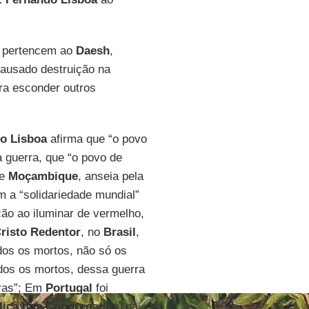
e pertencem ao
Daesh
,
causado destruição na
ra esconder outros
do Lisboa
afirma que “o povo
 guerra, que “o povo de
de
Moçambique
, anseia pela
 a “solidariedade mundial”
ão ao iluminar de vermelho,
risto Redentor
, no
Brasil
,
dos os mortos, não só os
dos os mortos, dessa guerra
rras”; Em
Portugal
foi
lica dos Congregados
, na