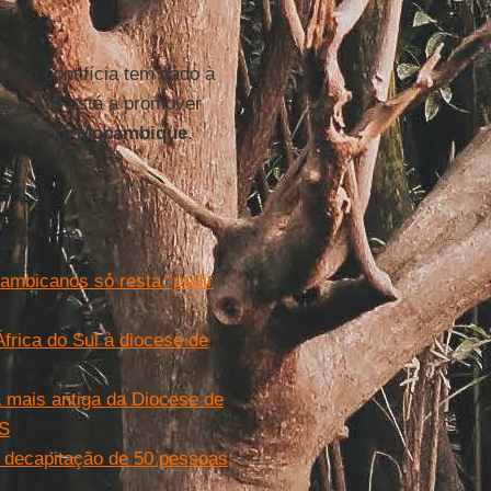
ção pontifícia tem dado à
es a
AIS
está a promover
uros para
Moçambique
.
ambicanos só resta “pedir
frica do Sul à diocese de
 mais antiga da Diocese de
IS
decapitação de 50 pessoas;