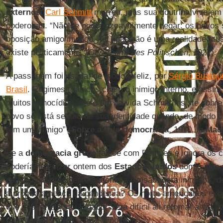
externos
.
Carl Schmitt
morreu, mas sua doutrina vive em
poderosas. “Não se pode razoavelmente negar: os povos
oposição amigo/inimigo. Tal oposição é uma realidade atua
existe politicamente” (
Der Begriff des Politischen
, 1927).
A passagem foi usada, de modo infeliz, por
Sérgio Buarqu
Brasil
. Regimes tirânicos criam o inimigo interno, e assi
muitos genocídios. Até o fim da vida Schmitt insiste sobre
povo só está seguro de sua identidade quando, de modo c
tem um inimigo” (
Sobre a Tele-democracia
, 1970, in
Mac
Se a
democracia grega
falece com Péricles e ignora os c
poderíamos dizer ontem dos
Estados Unidos
dominados 
pátria, cujo presidente fomenta a divisão, gera inimigos, 
a própria ameaça da pandemia? Os norte-americanos exor
que desnorteia seu Estado. Será difícil ali retomar a via 
para garantir a força de um povo.