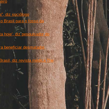
eiro
a”, diz sociólogo
 o Brasil para o fosso da
ta hoje’, diz pesquisador do
a beneficiar desmatador,
Brasil, diz revista médica The