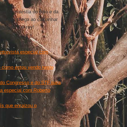
am, a moléstia do ódio e da
tica não chega ao calcanhar
o. Aqui d’el-rey!
 Entrevista especial com
ro como estou vendo neste
e do Congresso e do STF para
ta especial com Roberto
ís que enraizou o