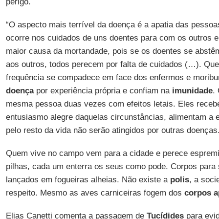
perigo.
“O aspecto mais terrível da doença é a apatia das pessoa
ocorre nos cuidados de uns doentes para com os outros 
maior causa da mortandade, pois se os doentes se abstêm
aos outros, todos perecem por falta de cuidados (…). Q
frequência se compadece em face dos enfermos e moribu
doença
por experiência própria e confiam na
imunidade
.
mesma pessoa duas vezes com efeitos letais. Eles recebe
entusiasmo alegre daquelas circunstâncias, alimentam a e
pelo resto da vida não serão atingidos por outras doenças
Quem vive no campo vem para a cidade e perece espremi
pilhas, cada um enterra os seus como pode. Corpos para
lançados em fogueiras alheias. Não existe a
polis
, a soci
respeito. Mesmo as aves carniceiras fogem dos
corpos
a
Elias Canetti comenta a passagem de
Tucídides
para evi