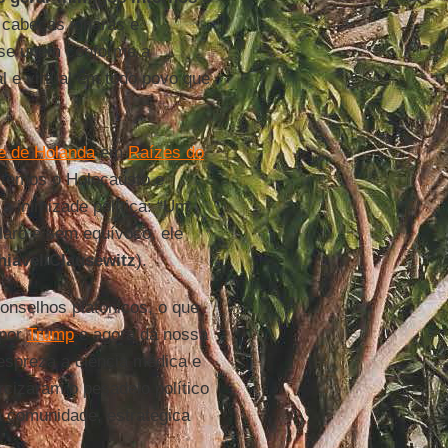
 cabeças ignaras e
 se unem conforme a
l e virtual em todo povo que
e de Holanda
em
Raízes do
m temos o Holocausto e
 a inimizade política: “Um
laro e sem equívoco, ele
hiavel
/
Clausewitz
).
onselhos platônicos, o que
por
Trump
e agora da nossa
despreza a ciência médica e
cizaram o pesadelo político
da comunidade, estratégica