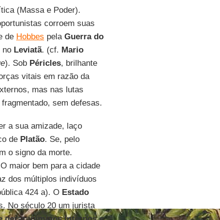
ítica (Massa e Poder).
portunistas corroem suas
se de
Hobbes
pela
Guerra do
o no
Leviatã
. (cf.
Mario
ue
). Sob
Péricles
, brilhante
orças vitais em razão da
xternos, mas nas lutas
á fragmentado, sem defesas.
er a sua amizade, laço
ico de
Platão
. Se, pelo
om o signo da morte.
 “O maior bem para a cidade
az dos múltiplos indivíduos
ública 424 a). O
Estado
. No século 20 um jurista
e gerar inimigos internos e