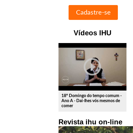
Vídeos IHU
play_circle_outline
18º Domingo do tempo comum -
Ano A - Dai-lhes vós mesmos de
comer
Revista ihu on-line