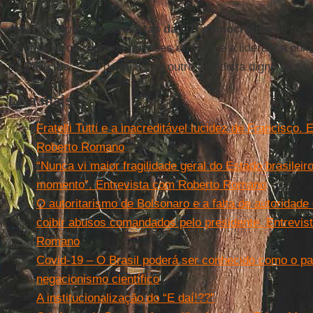
Aqui, infelizmente, as
portas da UTI democrática
se fech
ignorância corroem os pulmões do País e a liderança polí
de
Péricles
… Ou de qualquer outro estadista digno do títul
Leia mais
Fratelli Tutti e a inacreditável lucidez de Francisco.
Roberto Romano
“Nunca vi maior fragilidade geral do Estado brasilei
momento”. Entrevista com Roberto Romano
O autoritarismo de Bolsonaro e a falta de autoridad
coibir abusos comandados pelo presidente. Entrevis
Romano
Covid-19 – O Brasil poderá ser conhecido como o pa
negacionismo científico
A institucionalização do “E daí!??”