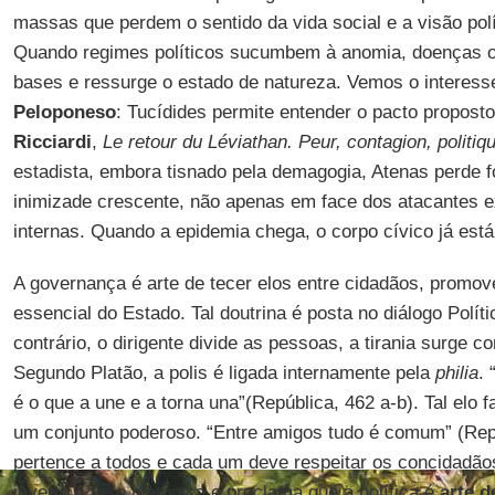
massas que perdem o sentido da vida social e a visão pol
Quando regimes políticos sucumbem à anomia, doenças o
bases e ressurge o estado de natureza. Vemos o interes
Peloponeso
: Tucídides permite entender o pacto propost
Ricciardi
,
Le retour du Léviathan. Peur, contagion, politiq
estadista, embora tisnado pela demagogia, Atenas perde f
inimizade crescente, não apenas em face dos atacantes e
internas. Quando a epidemia chega, o corpo cívico já est
A governança é arte de tecer elos entre cidadãos, promov
essencial do Estado. Tal doutrina é posta no diálogo Polít
contrário, o dirigente divide as pessoas, a tirania surge c
Segundo Platão, a polis é ligada internamente pela
philia
.
é o que a une e a torna una”(República, 462 a-b). Tal elo f
um conjunto poderoso. “Entre amigos tudo é comum” (Rep
pertence a todos e cada um deve respeitar os concidadãos
inverte a tese platônica e proclama que a política é
arte d