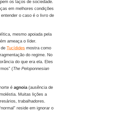
mpem os laços de sociedade.
enças em melhores condições
 entender o caso é o livro de
olítica, mesmo apoiada pela
m ameaça o líder.
a de
Tucídides
mostra como
 fragmentação do regime. No
orância do que era ela. Eles
rmos” (
The Peloponnesian
morte é
agnoia
(ausência de
moléstia. Muitas lições a
resários, trabalhadores.
normal” reside em ignorar o