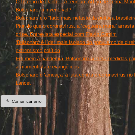
O Inferno de Dante – A reunião. Artigo de Telma Mont
Bolsonaro, o invencível?
Bolsonaro é o “lado mais nefasto da política brasileir
Pior do que o coronavírus, a ‘cegueira moral’ arrasta
crise. Entrevista especial com Flavio Comim
‘Bolsonaro é líder mais isolado do populismo de direi
extremismo político
Em meio à pandemia, Bolsonaro acelera medidas par
armamentista e evangélicos
Bolsonaro é 'ameaça' à luta contra o coronavírus no 
Lancet
⚠️
Comunicar erro