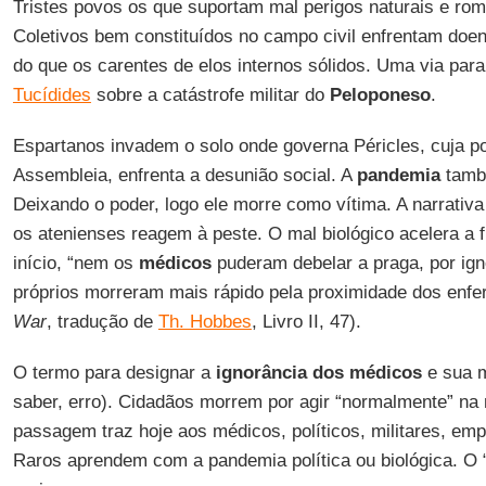
Tristes povos os que suportam mal perigos naturais e ro
Coletivos bem constituídos no campo civil enfrentam do
do que os carentes de elos internos sólidos. Uma via para
Tucídides
sobre a catástrofe militar do
Peloponeso
.
Espartanos invadem o solo onde governa Péricles, cuja p
Assembleia, enfrenta a desunião social. A
pandemia
també
Deixando o poder, logo ele morre como vítima. A narrativ
os atenienses reagem à peste. O mal biológico acelera a
início, “nem os
médicos
puderam debelar a praga, por ign
próprios morreram mais rápido pela proximidade dos enfe
War
, tradução de
Th. Hobbes
, Livro II, 47).
O termo para designar a
ignorância dos médicos
e sua 
saber, erro). Cidadãos morrem por agir “normalmente” na 
passagem traz hoje aos médicos, políticos, militares, emp
Raros aprendem com a pandemia política ou biológica. O “