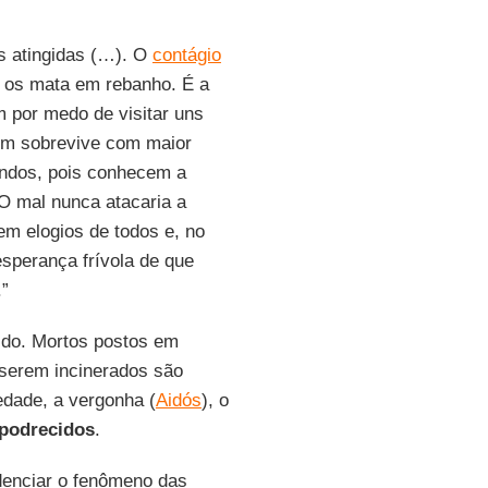
s atingidas (…). O
contágio
e os mata em rebanho. É a
 por medo de visitar uns
uem sobrevive com maior
ndos, pois conhecem a
 O mal nunca atacaria a
m elogios de todos e, no
sperança frívola de que
.”
do. Mortos postos em
 serem incinerados são
edade, a vergonha (
Aidós
), o
podrecidos
.
denciar o fenômeno das