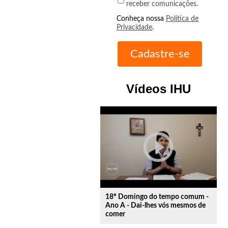
receber comunicações.
Conheça nossa
Política de
Privacidade
.
Vídeos IHU
play_circle_outline
18º Domingo do tempo comum -
Ano A - Dai-lhes vós mesmos de
comer