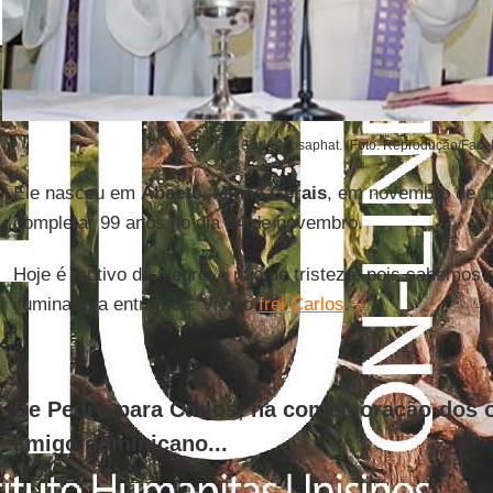
Frei Carlos Josaphat. (Foto: Reprodução/Fac
Ele nasceu em
Abaeté
,
Minas Gerais
, em novembro de 1
completar 99 anos no dia 04 de novembro.
Hoje é motivo de alegria e não de tristeza, pois sabemos 
iluminadora entre nós. Viva o
frei Carlos
.
De Pedro para Carlos, na comemoração dos o
amigo dominicano...