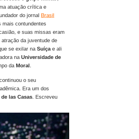
ma atuação crítica e
 fundador do jornal
Brasil
s mais contundentes
casião, e suas missas eram
 atração da juventude de
que se exilar na
Suíça
e ali
vadora na
Universidade de
mpo da
Moral
.
continuou o seu
cadêmica. Era um dos
 de las Casas
. Escreveu