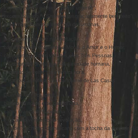
forjando ontem e hoje o "Brasil urgente",
excomungando "o Sistema desgraçadamente bem feito"
e desmascarando a ideologia desumanas.
Na contemplação e na libertação,
baralhando serenamente a Moral, o Amor e o Humor,
conjugando as três virtudes e as Três Pessoas,
a Comunhão divina e a Solidariedade humana,
trazendo de volta, para nossa hora,
o Patriarca profeta São Bartolomé de Las Casas
Querido Frei Josaphat,
bíblico de nome e de caminhada,
cabra branca de sabedoria
e coração vermelho de revolução,
fornido "cachorro" dominicano com a tocha da verdade e d
na boca e na vida: