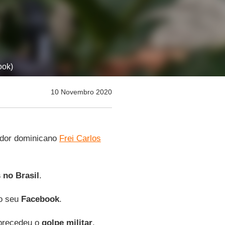
ook)
10 Novembro 2020
ador dominicano
Frei Carlos
 no Brasil
.
no seu
Facebook
.
 precedeu o
golpe
militar
,