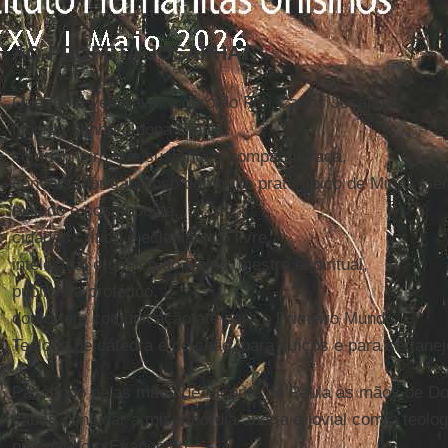
AO PROFETA JOSAPHAT
Querido e venerável e garotão Frei Carlos Josaphat,
filho da senhora dona Emília,
companheiro que sustenta a companheirada,
conversador saboroso como um prato típico de Minas Ger
exilado e cosmopolita,
cidadão crítico e eclesiástico livre,
intelectual orgânico do Reino, mestre espiritual,
publicista profético,
doutor em comunicação até para o Primeiro Mundo.
Teólogo de cátedra e de chão, para suíços e para sertanej
Passando pelas mãos de Vicente de Paula às mãos de D
sabes conjugar a misericórdia aberta e jovial com a teolo
pregoando o Evangelho,