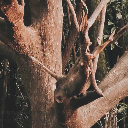
ais,
os.
omingos de Gusmão,
gia sólida e avançada,