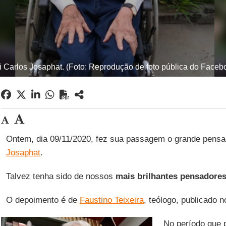
i Carlos Josaphat. (Foto: Reprodução de foto pública do Faceb
Ontem, dia 09/11/2020, fez sua passagem o grande pens
Josaphat
.
Talvez tenha sido de nossos
mais brilhantes pensadores
O depoimento é de
Faustino Teixeira
, teólogo, publicado 
No período que