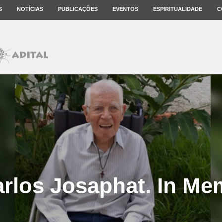
S
NOTÍCIAS
PUBLICAÇÕES
EVENTOS
ESPIRITUALIDADE
C
arlos Josaphat. In M