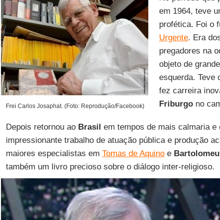
em 1964, teve u
profética. Foi o
Urgente
. Era do
pregadores na o
objeto de grande
esquerda. Teve 
fez carreira ino
Friburgo
no ca
Frei Carlos Josaphat. (Foto: Reprodução/Facebook)
Depois retornou ao
Brasil
em tempos de mais calmaria e 
impressionante trabalho de atuação pública e produção a
maiores especialistas em
Tomas de Aquino
e
Bartolomeu
também um livro precioso sobre o diálogo inter-religioso.