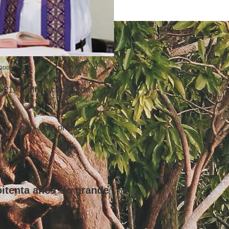
ebook)
921, e tinha acabado de
que ele foi uma presença
itenta anos do grande