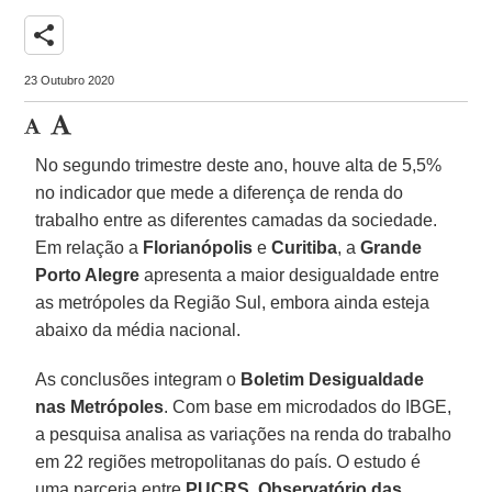
share
23 Outubro 2020
No segundo trimestre deste ano, houve alta de 5,5%
no indicador que mede a diferença de renda do
trabalho entre as diferentes camadas da sociedade.
Em relação a
Florianópolis
e
Curitiba
, a
Grande
Porto Alegre
apresenta a maior desigualdade entre
as metrópoles da Região Sul, embora ainda esteja
abaixo da média nacional.
As conclusões integram o
Boletim Desigualdade
nas Metrópoles
. Com base em microdados do IBGE,
a pesquisa analisa as variações na renda do trabalho
em 22 regiões metropolitanas do país. O estudo é
uma parceria entre
PUCRS
,
Observatório das