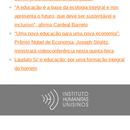
“A educação é a base da ecologia integral e nos
apresenta o futuro, que deve ser sustentável e
inclusivo”, afirma Cardeal Barreto
“Uma nova educação para uma nova economia”:
Prêmio Nobel de Economia, Joseph Stiglitz,
ministrará videoconferência nesta quinta-feira
Laudato Si' e educação: por uma formação integral
do homem