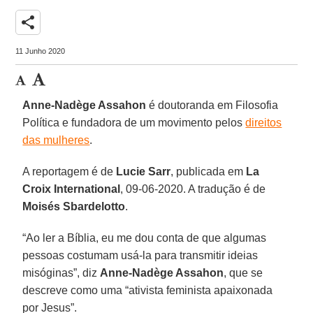
share
11 Junho 2020
Anne-Nadège Assahon
é doutoranda em Filosofia
Política e fundadora de um movimento pelos
direitos
das mulheres
.
A reportagem é de
Lucie Sarr
, publicada em
La
Croix International
, 09-06-2020. A tradução é de
Moisés Sbardelotto
.
“Ao ler a Bíblia, eu me dou conta de que algumas
pessoas costumam usá-la para transmitir ideias
misóginas”, diz
Anne-Nadège Assahon
, que se
descreve como uma “ativista feminista apaixonada
por Jesus”.