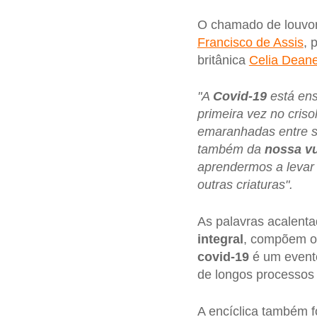
O chamado de louvor q
Francisco de Assis
, 
britânica
Celia Dea
"A
Covid-19
está en
primeira vez no cris
emaranhadas entre si
também da
nossa vu
aprendermos a levar 
outras criaturas".
As palavras acalent
integral
, compõem o 
covid-19
é um evento
de longos processos
A encíclica também f