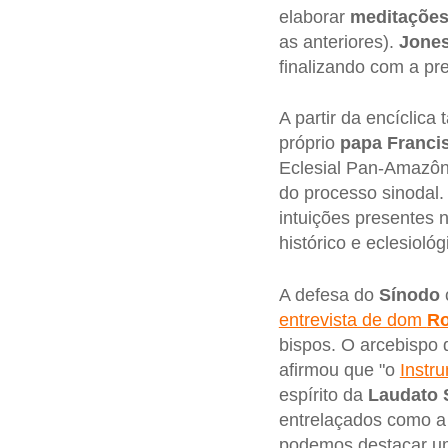
elaborar
meditações
as anteriores).
Jone
finalizando com a pre
A partir da encíclic
próprio
papa Franci
Eclesial Pan-Amazôni
do processo sinodal
intuições presentes 
histórico e eclesioló
A defesa do
Sínodo
entrevista de dom
Ro
bispos. O arcebispo 
afirmou que "o
Instr
espírito da
Laudato S
entrelaçados como a
podemos destacar um