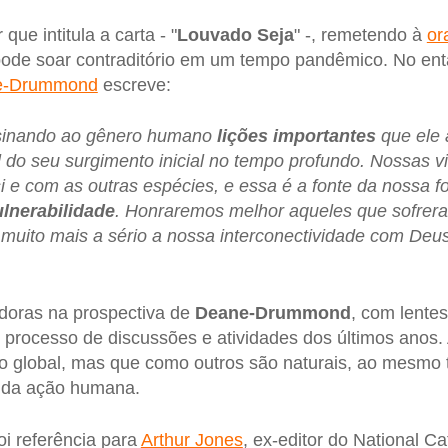
ue intitula a carta - "
Louvado Seja
" -, remetendo à
or
pode soar contraditório em um tempo pandêmico. No ent
ne-Drummond
escreve:
sinando ao gênero humano
lições importantes
que ele 
ol do seu surgimento inicial no tempo profundo. Nossas v
 e com as outras espécies, e essa é a fonte da nossa fo
lnerabilidade
. Honraremos melhor aqueles que sofrer
muito mais a sério a nossa interconectividade com Deus
adoras na prospectiva de
Deane-Drummond
, com lente
processo de discussões e atividades dos últimos anos.
 global, mas que como outros são naturais, ao mesmo 
 da ação humana.
oi referência para
Arthur Jones
, ex-editor do National Ca