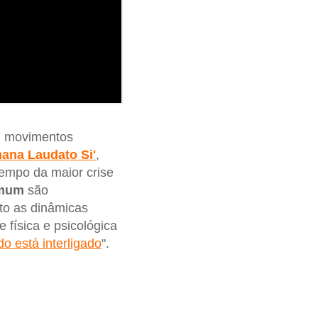
s, movimentos
ana Laudato Si'
,
tempo da maior crise
mum
são
to as dinâmicas
 física e psicológica
do está interligado
".