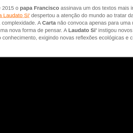
e 2015 o
papa Francisco
assinava um dos textos mais i
a Laudato Si'
despertou a atenção do mundo ao tratar da
 complexidade. A
Carta
não convoca apenas para uma m
ma nova forma de pensar. A
Laudato Si'
instigou novos
 conhecimento, exigindo novas reflexões ecológicas e 