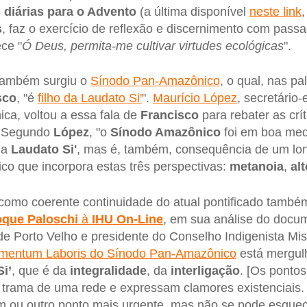
 diárias para o Advento
(a última disponível
neste link
s
, faz o exercício de reflexão e discernimento com pas
ce "
Ó Deus, permita-me cultivar virtudes ecológicas
".
a também surgiu o
Sínodo Pan-Amazônico
, o qual, nas pa
sco
, "é
filho da Laudato Si'
".
Maurício López
, secretário
ca, voltou a essa fala de
Francisco
para rebater as crí
. Segundo
López
, "o
Sínodo Amazônico
foi em boa med
na
Laudato Si'
, mas é, também, consequência de um lo
gico que incorpora estas três perspectivas:
metanoia
,
al
como coerente continuidade do atual pontificado também 
que Paloschi
à
IHU On-Line
, em sua análise do docu
de Porto Velho e presidente do Conselho Indigenista Mis
umentum Laboris do Sínodo Pan-Amazônico
está mergu
i’
, que é da
integralidade
, da
interligação
. [Os pontos
 trama de uma rede e expressam clamores existenciais.
 ou outro ponto mais urgente, mas não se pode esque