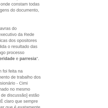
, onde constam todas
sagens do documento,
lavras do
-executivo da Rede
ticas dos opositores
ida o resultado das
ngo processo
teridade
e
parresia
".
foi feita na
mento de trabalho dos
sionário - Cimi
lhado no mesmo
 de discussão] estão
 É claro que sempre
cer que é exatamente