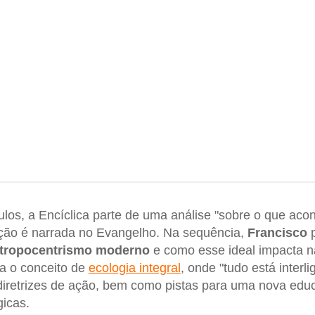
tulos, a Encíclica parte de uma análise "sobre o que ac
ção é narrada no Evangelho. Na sequência,
Francisco
p
tropocentrismo moderno
e como esse ideal impacta n
ra o conceito de
ecologia integral
, onde "tudo está interli
 diretrizes de ação, bem como pistas para uma nova edu
gicas.