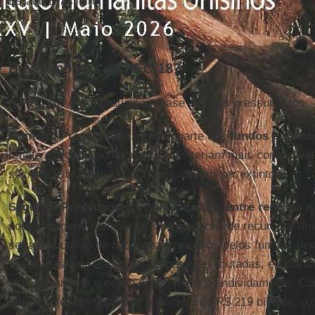
Estado Brasileiro.
Pressupostos da PEC 187
A
PEC
187 é elaborada com base em dois pressupostos:
Primeiro Pressuposto
: grande parte dos
fundos público
reflete escolhas políticas que não seriam mais compatíve
sociedade brasileira e, portanto, devem ser extintos.
Segundo Pressuposto:
As
vinculações entre receitas e
poderiam gerar ineficiências na alocação de recursos. Um
seria o acúmulo de recursos financeiros pelos fundos, de
vinculadas em relação às despesas executadas, enquanto
todo incorre em elevado déficit fiscal e endividamento. Co
atualmente, um superávit financeiro de R$ 219 bilhões, o q