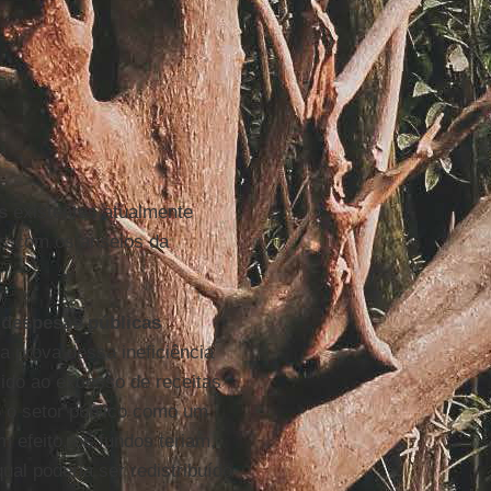
s
existentes atualmente
is com os anseios da
 despesas públicas
a prova dessa ineficiência
vido ao excesso de receitas
 o setor público como um
m efeito, os fundos teriam,
ual poderia ser redistribuído