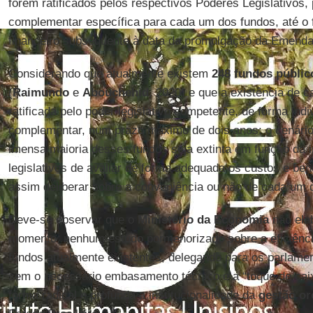
forem ratificados pelos respectivos Poderes Legislativos, 
complementar específica para cada um dos fundos, até o f
financeiro subsequente à data da promulgação da Emenda 
Considerando que atualmente existem
248 fundos públic
(
Raimundo
e
Abouchehid
, 2020) e que a existência de c
ratificada pelo poder legislativo competente, de forma indiv
complementar, num prazo máximo de dois anos; o cenário
imensa maioria desses fundos seja extinta em função da 
legislativos de avaliar de forma adequada os custos e ben
assim deliberar sobre a conveniência ou não de cada um 
Deve-se observar que o
Ministério da Economia
não elab
momento, nenhum estudo pormenorizado sobre a eficiênci
fundos atualmente existentes, delegando para os parlament
sem o necessário embasamento técnico e a “toque de ca
forma radical e profunda a institucionalidade da
gestão or