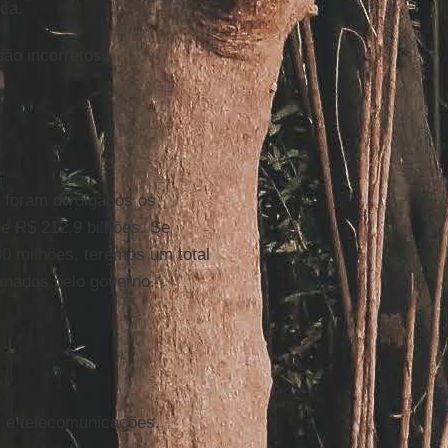
ica.
ão incorretos.
, foram divulgados os
e R$ 212,9 bilhões. Se
0 milhões, teremos um total
imados pelo governo.
l e telecomunicações.