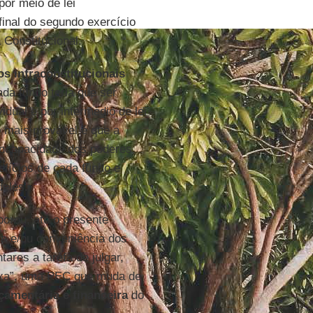
por meio de lei
inal do segundo exercício
Constitucional.
os infraconstitucionais
ada fundo teria que ser
idual e por intermédio de lei
 mais provável é que a
incapacidade dos poderes
efícios de cada fundo e
deles.
orou, até o presente
a e/ou conveniência dos
ares a tarefa de julgar,
ixa”, uma PEC que muda de
çamentária e financeira
do