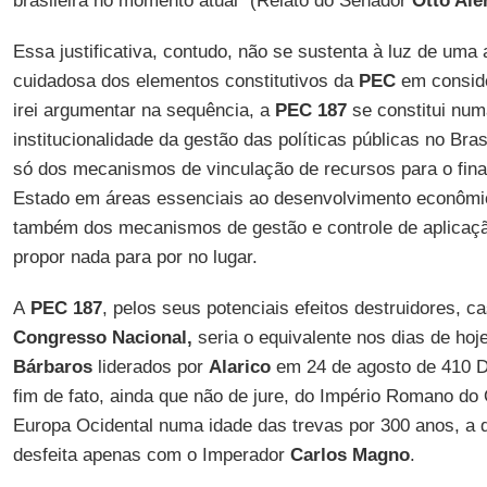
brasileira no momento atual” (Relato do Senador
Otto Ale
Essa justificativa, contudo, não se sustenta à luz de uma
cuidadosa dos elementos constitutivos da
PEC
em conside
irei argumentar na sequência, a
PEC 187
se constitui nu
institucionalidade da gestão das políticas públicas no Bras
só dos mecanismos de vinculação de recursos para o fina
Estado em áreas essenciais ao desenvolvimento econômic
também dos mecanismos de gestão e controle de aplicaç
propor nada para por no lugar.
A
PEC 187
, pelos seus potenciais efeitos destruidores, c
Congresso Nacional,
seria o equivalente nos dias de ho
Bárbaros
liderados por
Alarico
em 24 de agosto de 410 D
fim de fato, ainda que não de jure, do Império Romano do
Europa Ocidental numa idade das trevas por 300 anos, a 
desfeita apenas com o Imperador
Carlos Magno
.