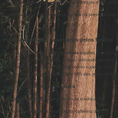
para outras finalidades e para o abatimento da dívida públ
Como ficará claro na sequência, ambos os pressupostos s
Políticas públicas financiadas pelos fundos
Dos
241 fundos infraconstitucionais
sujeitos a extinção
patrimônios financeiros de 43 fundos, somando um valor d
considerarmos os fundos com patrimônio superior a R$ 30
de 24 fundos, os quais concentram 93% dos recursos est
Áreas de atuação desses
24 fundos
:
–
Políticas Sociais:
seguridade social e educação.
–
Setores específicos:
exportação, cafeeiro, aviação civi