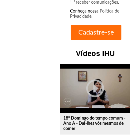
receber comunicações.
Conheça nossa
Política de
Privacidade
.
Vídeos IHU
play_circle_outline
18º Domingo do tempo comum -
Ano A - Dai-lhes vós mesmos de
comer