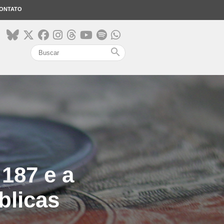
ONTATO
search
187 e a
blicas