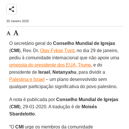
share
30 Janeiro 2020
O secretário geral do
Conselho Mundial de Igrejas
(
CMI
), Rev. Dr.
Olav Fykse Tveit
, no dia 29 de janeiro,
pediu à comunidade internacional que não apoie uma
proposta do presidente dos EUA, Trump
, e do
presidente de
Israel
,
Netanyahu
, para dividir a
Palestina e Israel
– um plano desenvolvido sem
qualquer participação significativa do povo palestino.
A nota é publicada por
Conselho Mundial de Igrejas
(
CMI
), 29-01-2020. A tradução é de
Moisés
Sbardelotto
.
“O
CMI
urge os membros da comunidade