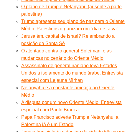
O plano de Trump e Netanyahu (ausente a parte
palestina)
Trump apresenta seu plano de paz para o Oriente
Médio. Palestinos organizam um “dia de raiva”
Jerusalém, capital de Israel? Relembrando a
posição da Santa Sé
O atentado contra o general Soleimani e as
mudanças no cenário do Oriente Médio
Assassinato de general iraniano leva Estados
Unidos a isolamento do mundo árabe. Entrevista
especial com Lejeune Mirhan
Netanyahu e a constante ameaça ao Oriente
Médio
A disputa por um novo Oriente Médio. Entrevista
especial com Paolo Branca
Papa Francisco adverte Trump e Netanyahu: a
Palestina já é um Estado
Jerusalém: história e destino da cidade três vezes