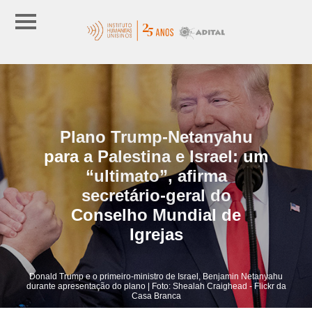
Plano Trump-Netanyahu
para a Palestina e Israel: um
“ultimato”, afirma
secretário-geral do
Conselho Mundial de
Igrejas
Donald Trump e o primeiro-ministro de Israel, Benjamin Netanyahu
durante apresentação do plano | Foto: Shealah Craighead - Flickr da
Casa Branca