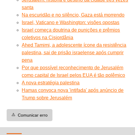
santa
Na escuridão e no silêncio, Gaza está morrendo
Israel, Vaticano e Washington: visões opostas
Israel começa doutrina de punições e prêmios
coletivos na Cisjordânia
Ahed Tamimi, a adolescente ícone da resistência
palestina, sai de prisão israelense após cumprir
pena
Por que possível reconhecimento de Jerusalém
como capital de Israel pelos EUA é tão polêmico
A nova estratégia palestina
Hamas convoca nova 'intifada' após anúncio de
Trump sobre Jerusalém
⚠️
Comunicar erro