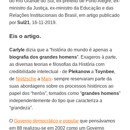
do Rio Grande do Sul, ex-prefeito de Porto Alegre, ex-
ministro da Justiça, ex-ministro da Educação e das
Relações Institucionais do Brasil, em artigo publicado
por
Sul21
, 16-11-2019.
Eis o artigo.
Carlyle
dizia que a “história do mundo é apenas a
biografia dos grandes homens
”. Exageros à parte,
as diversas teorias e filosofias da História com
credibilidade intelectual - de
Plekanow
a
Toynbee
,
de
Nietzsche
a
Marx
- sempre reservaram parte da
suas abordagens sobre os processos históricos ao
papel dos “heróis”, tomados como “
grandes homens
”
independentemente do tipo que caracteriza a
“grandeza”.
O
Governo democrático e popular
que pensávamos
em 88 realizou-se em 2002 como um Governo