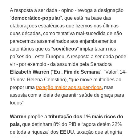
A resposta a ser dada - opino - revoga a designação
“
democrático-popular
”, que está na base das
elaborações estratégicas que fizemos nas últimas
duas décadas, como tentativa mal-sucedida de não
parecermos assemelhados aos enjambramentos
autoritários que os “
soviéticos
” implantaram nos
países do Leste Europeu. A resposta a ser dada pode
vir - por exemplo - da assumida pela Senadora
Elizabeth Warren
(“
Eu , Fim de Semana
”, “Valor”,14-
15 nov. Helena Celestino), “que move multidões ao
propor uma
taxação maior aos super-ricos
, mas
assusta com a ideia de garantir saúde de graça para
todos”.
Warren
propõe a
tributação dos 1% mais ricos do
país,
que detinham 8% do PIB e “agora detém 22%
de toda a riqueza” dos
EEUU
, taxação que atingiria