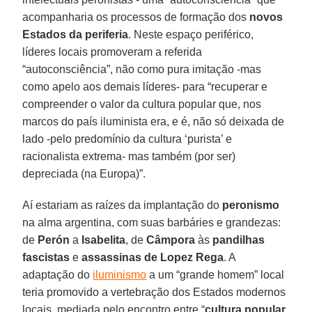
acompanharia os processos de formação dos
novos
Estados da periferia
. Neste espaço periférico,
líderes locais promoveram a referida
“autoconsciência”, não como pura imitação -mas
como apelo aos demais líderes- para “recuperar e
compreender o valor da cultura popular que, nos
marcos do país iluminista era, e é, não só deixada de
lado -pelo predomínio da cultura ‘purista’ e
racionalista extrema- mas também (por ser)
depreciada (na Europa)”.
Aí estariam as raízes da implantação do
peronismo
na alma argentina, com suas barbáries e grandezas:
de
Perón
a
Isabelita
, de
Câmpora
às
pandilhas
fascistas
e
assassinas de Lopez Rega
. A
adaptação do
iluminismo
a um “grande homem” local
teria promovido a vertebração dos Estados modernos
locais, mediada pelo encontro entre “
cultura popular