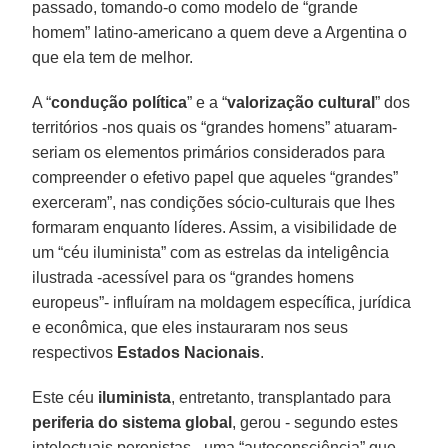
passado, tomando-o como modelo de “grande
homem” latino-americano a quem deve a Argentina o
que ela tem de melhor.
A “
condução política
” e a “
valorização cultural
” dos
territórios -nos quais os “grandes homens” atuaram-
seriam os elementos primários considerados para
compreender o efetivo papel que aqueles “grandes”
exerceram”, nas condições sócio-culturais que lhes
formaram enquanto líderes. Assim, a visibilidade de
um “céu iluminista” com as estrelas da inteligência
ilustrada -acessível para os “grandes homens
europeus”- influíram na moldagem específica, jurídica
e econômica, que eles instauraram nos seus
respectivos
Estados Nacionais
.
Este céu
iluminista
, entretanto, transplantado para
periferia do sistema global
, gerou - segundo estes
intelectuais peronistas - uma “autoconsciência” que