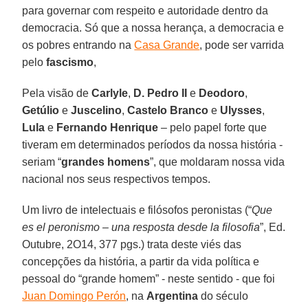
para governar com respeito e autoridade dentro da
democracia. Só que a nossa herança, a democracia e
os pobres entrando na
Casa Grande
, pode ser varrida
pelo
fascismo
,
Pela visão de
Carlyle
,
D. Pedro II
e
Deodoro
,
Getúlio
e
Juscelino
,
Castelo Branco
e
Ulysses
,
Lula
e
Fernando Henrique
– pelo papel forte que
tiveram em determinados períodos da nossa história -
seriam “
grandes homens
”, que moldaram nossa vida
nacional nos seus respectivos tempos.
Um livro de intelectuais e filósofos peronistas (“
Que
es el peronismo – una resposta desde la filosofia
”, Ed.
Outubre, 2O14, 377 pgs.) trata deste viés das
concepções da história, a partir da vida política e
pessoal do “grande homem” - neste sentido - que foi
Juan Domingo Perón
, na
Argentina
do século