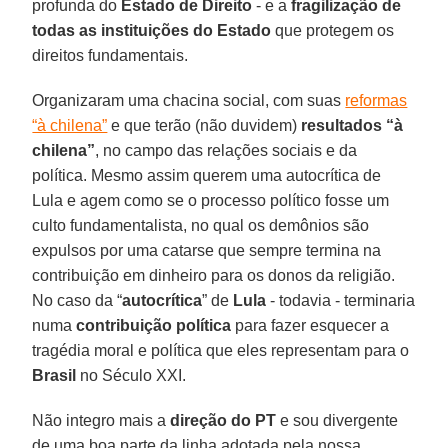
profunda do
Estado de Direito
- e a
fragilização de
todas as instituições do Estado
que protegem os
direitos fundamentais.
Organizaram uma chacina social, com suas
reformas
“à chilena”
e que terão (não duvidem)
resultados “à
chilena”
, no campo das relações sociais e da
política. Mesmo assim querem uma autocrítica de
Lula e agem como se o processo político fosse um
culto fundamentalista, no qual os demônios são
expulsos por uma catarse que sempre termina na
contribuição em dinheiro para os donos da religião.
No caso da “
autocrítica
” de
Lula
- todavia - terminaria
numa
contribuição política
para fazer esquecer a
tragédia moral e política que eles representam para o
Brasil
no Século XXI.
Não integro mais a
direção do PT
e sou divergente
de uma boa parte da linha adotada pela nossa