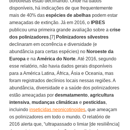
borboletas estão declinando. Onde há dados
disponíveis, há indicações de que frequentemente
mais de 40% das
espécies de abelhas
podem estar
ameaçadas de extinção. Já em 2016, o
IPBES
publicou uma primeira grande avaliação sobre a
crise
dos polinizadores
.[7]
Polinizadores silvestres
declinaram em ocorrência e diversidade (e
abundância para certas espécies) no
Noroeste da
Europa
e na
América do Norte
. Até 2016, segundo
esse relatório, não havia dados gerais disponíveis
para a América Latina, África, Ásia e Oceania, mas
foram registrados declínios locais nessas regiões. A
abundância, diversidade e a saúde dos polinizadores
estão ameaçadas por
desmatamento
,
agricultura
intensiva
,
mudanças climáticas
e
pesticidas
,
incluindo
inseticidas neonicotinoides
, que ameaçam
os polinizadores em todo o mundo. O relatório de
2016 alerta que, “ultrapassado o limiar [de resiliência]