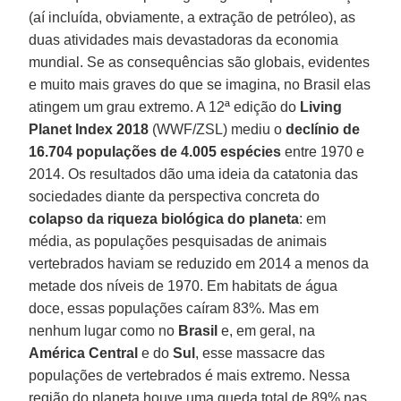
(aí incluída, obviamente, a extração de petróleo), as
duas atividades mais devastadoras da economia
mundial. Se as consequências são globais, evidentes
e muito mais graves do que se imagina, no Brasil elas
atingem um grau extremo. A 12ª edição do
Living
Planet Index 2018
(WWF/ZSL) mediu o
declínio de
16.704 populações de 4.005 espécies
entre 1970 e
2014. Os resultados dão uma ideia da catatonia das
sociedades diante da perspectiva concreta do
colapso da riqueza biológica do planeta
: em
média, as populações pesquisadas de animais
vertebrados haviam se reduzido em 2014 a menos da
metade dos níveis de 1970. Em habitats de água
doce, essas populações caíram 83%. Mas em
nenhum lugar como no
Brasil
e, em geral, na
América Central
e do
Sul
, esse massacre das
populações de vertebrados é mais extremo. Nessa
região do planeta houve uma queda total de 89% nas