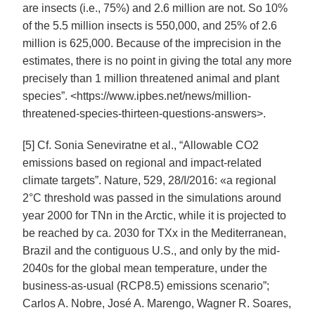
are insects (i.e., 75%) and 2.6 million are not. So 10%
of the 5.5 million insects is 550,000, and 25% of 2.6
million is 625,000. Because of the imprecision in the
estimates, there is no point in giving the total any more
precisely than 1 million threatened animal and plant
species”. <https://www.ipbes.net/news/million-
threatened-species-thirteen-questions-answers>.
[5] Cf. Sonia Seneviratne et al., “Allowable CO2
emissions based on regional and impact-related
climate targets”. Nature, 529, 28/I/2016: «a regional
2°C threshold was passed in the simulations around
year 2000 for TNn in the Arctic, while it is projected to
be reached by ca. 2030 for TXx in the Mediterranean,
Brazil and the contiguous U.S., and only by the mid-
2040s for the global mean temperature, under the
business-as-usual (RCP8.5) emissions scenario”;
Carlos A. Nobre, José A. Marengo, Wagner R. Soares,