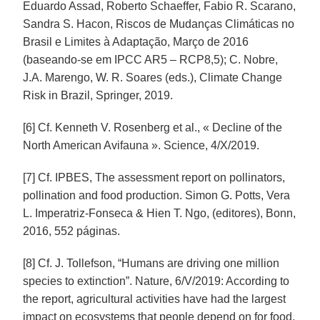
Eduardo Assad, Roberto Schaeffer, Fabio R. Scarano,
Sandra S. Hacon, Riscos de Mudanças Climáticas no
Brasil e Limites à Adaptação, Março de 2016
(baseando-se em IPCC AR5 – RCP8,5); C. Nobre,
J.A. Marengo, W. R. Soares (eds.), Climate Change
Risk in Brazil, Springer, 2019.
[6] Cf. Kenneth V. Rosenberg et al., « Decline of the
North American Avifauna ». Science, 4/X/2019.
[7] Cf. IPBES, The assessment report on pollinators,
pollination and food production. Simon G. Potts, Vera
L. Imperatriz-Fonseca & Hien T. Ngo, (editores), Bonn,
2016, 552 páginas.
[8] Cf. J. Tollefson, “Humans are driving one million
species to extinction”. Nature, 6/V/2019: According to
the report, agricultural activities have had the largest
impact on ecosystems that people depend on for food,