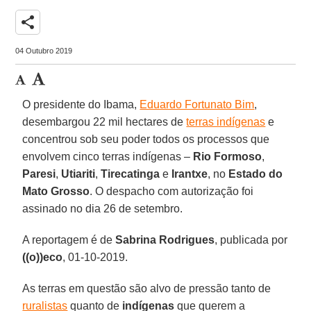
share
04 Outubro 2019
O presidente do Ibama,
Eduardo Fortunato Bim
,
desembargou 22 mil hectares de
terras indígenas
e
concentrou sob seu poder todos os processos que
envolvem cinco terras indígenas –
Rio Formoso
,
Paresi
,
Utiariti
,
Tirecatinga
e
Irantxe
, no
Estado do
Mato Grosso
. O despacho com autorização foi
assinado no dia 26 de setembro.
A reportagem é de
Sabrina Rodrigues
, publicada por
((o))eco
, 01-10-2019.
As terras em questão são alvo de pressão tanto de
ruralistas
quanto de
indígenas
que querem a