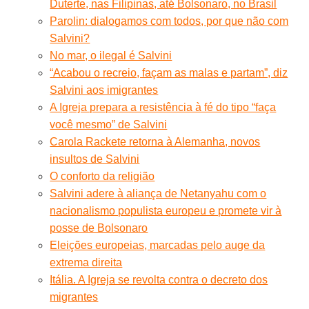
Duterte, nas Filipinas, até Bolsonaro, no Brasil
Parolin: dialogamos com todos, por que não com
Salvini?
No mar, o ilegal é Salvini
“Acabou o recreio, façam as malas e partam”, diz
Salvini aos imigrantes
A Igreja prepara a resistência à fé do tipo “faça
você mesmo” de Salvini
Carola Rackete retorna à Alemanha, novos
insultos de Salvini
O conforto da religião
Salvini adere à aliança de Netanyahu com o
nacionalismo populista europeu e promete vir à
posse de Bolsonaro
Eleições europeias, marcadas pelo auge da
extrema direita
Itália. A Igreja se revolta contra o decreto dos
migrantes