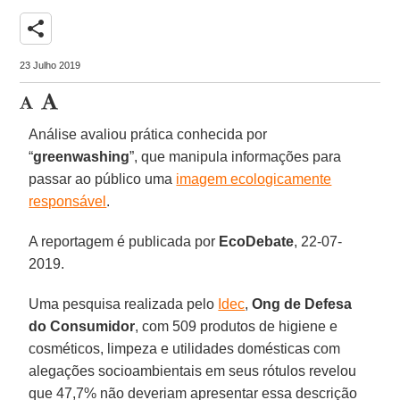
share
23 Julho 2019
Análise avaliou prática conhecida por
“
greenwashing
”, que manipula informações para
passar ao público uma
imagem ecologicamente
responsável
.
A reportagem é publicada por
EcoDebate
, 22-07-
2019.
Uma pesquisa realizada pelo
Idec
,
Ong de Defesa
do Consumidor
, com 509 produtos de higiene e
cosméticos, limpeza e utilidades domésticas com
alegações socioambientais em seus rótulos revelou
que 47,7% não deveriam apresentar essa descrição