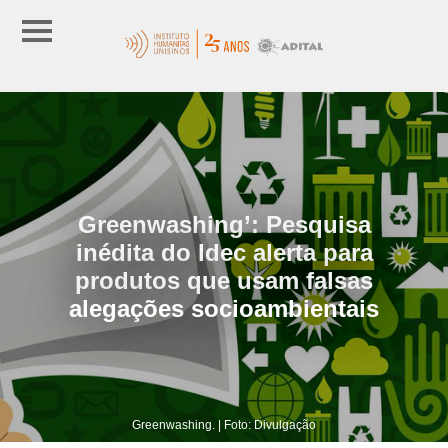
Greenwashing’: Pesquisa
inédita do Idec alerta para
produtos que usam falsas
alegações socioambientais
Greenwashing. | Foto: Divulgação