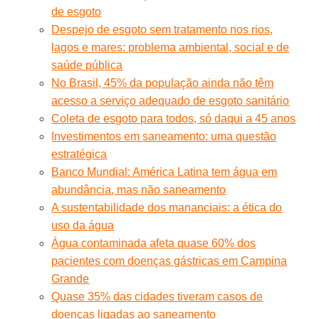
de esgoto
Despejo de esgoto sem tratamento nos rios,
lagos e mares: problema ambiental, social e de
saúde pública
No Brasil, 45% da população ainda não têm
acesso a serviço adequado de esgoto sanitário
Coleta de esgoto para todos, só daqui a 45 anos
Investimentos em saneamento: uma questão
estratégica
Banco Mundial: América Latina tem água em
abundância, mas não saneamento
A sustentabilidade dos mananciais: a ética do
uso da água
Água contaminada afeta quase 60% dos
pacientes com doenças gástricas em Campina
Grande
Quase 35% das cidades tiveram casos de
doenças ligadas ao saneamento