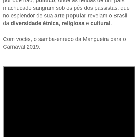
por que não,
político
, onde as feridas de um país
machucado sangram sob os pés dos passistas, que
no esplendor de sua
arte popular
revelam o Brasil
da
diversidade étnica
,
religiosa
e
cultural
.
Com vocês, o samba-enredo da Mangueira para o
Carnaval 2019.