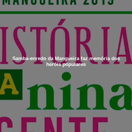
Samba-enredo da Mangueira faz memória dos
heróis populares