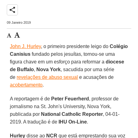
share
09 Janeiro 2019
John J. Hurley
, o primeiro presidente leigo do
Colégio
Canisius
fundado pelos jesuítas, tornou-se uma
figura chave em um esforço para reformar a
diocese
de Buffalo
,
Nova York
, sacudida por uma série
de
revelações de abuso sexual
e acusações de
acobertamento
.
A reportagem é de
Peter Feuerherd
, professor de
jornalismo na St. John's University, Nova York,
publicada por
National Catholic Reporter
, 04-01-
2019. A tradução é de
IHU On-Line
.
Hurley
disse ao
NCR
que está emprestando sua voz