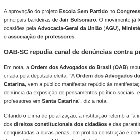
A aprovação do projeto
Escola Sem Partido
no
Congres
principais bandeiras de
Jair Bolsonaro
. O movimento já f
ocasiões pela
Advocacia-Geral da União
(
AGU
),
Ministé
e
associação de professores
.
OAB-SC repudia canal de denúncias contra p
Em nota, a
Ordem dos Advogados do Brasil
(
OAB
) rep
criada pela deputada eleita. "A
Ordem dos Advogados do 
Catarina
, vem a público manifestar repúdio às manifest
denúncia da exposição de pensamentos político-sociais, e 
professores em
Santa Catarina
", diz a nota.
Citando o clima de polarização, a instituição relembra "a
dos
direitos constitucionais dos cidadãos
e das garantia
conquistadas a duras penas, em prol da construção e co