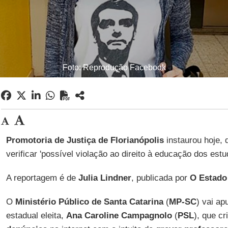
Foto: Reprodução Facebook
Promotoria de Justiça de Florianópolis
instaurou hoje, 
verificar 'possível violação ao direito à educação dos estu
A reportagem é de
Julia Lindner
, publicada por
O Estado
O
Ministério Público de Santa Catarina
(
MP-SC
) vai ap
estadual eleita,
Ana Caroline Campagnolo
(
PSL
), que c