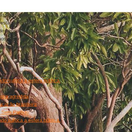
isseminação de estímulos à
festação, incentivo ao
 de pensamentos. A
unos a agirem como
ultura lamentável."
n-Line, N° 223
ado sufoca a esfera pública.
sora agredida
ucação brasileira
a Sem Partido
ado sufoca a esfera pública.