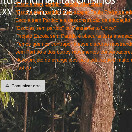
“Escola sem partido”, escola silenciada
“Escola sem partido” quer apagar Paulo Freire da ed
Escola sem Partido e a desconstrução da educação p
“Escolas sem partido” ou Pensamento Único?
‘Projeto Escola sem Partido é obscurantista e ameaç
‘Temos que nos contrapor a esse discurso mostrand
sem Partido e dos outros movimentos conservadores
Novo projeto de evangélicos para educação é muito
Partido
⚠️
Comunicar erro