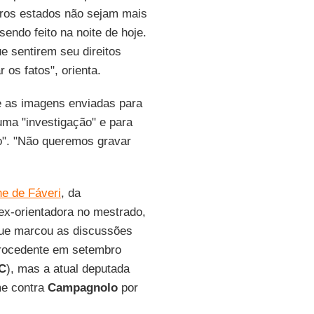
tros estados não sejam mais
endo feito na noite de hoje.
e sentirem seu direitos
os fatos", orienta.
 as imagens enviadas para
 uma "investigação" e para
o". "Não queremos gravar
e de Fáveri
, da
ex-orientadora no mestrado,
que marcou as discussões
mprocedente em setembro
C
), mas a atual deputada
me contra
Campagnolo
por