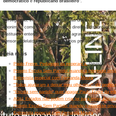
democrático
e
republicano brasileiro
".
"A
OAB/SC
tem acompanhado com muita preocupação a d
perseguição, violência e intolerâncias diante da livre mani
anonimato como meio de ofender o direito à discordância
instituição entende ainda como um agravante, insuflar al
censores/delatores dos seus próprios professores, numa c
Leia mais
Paulo Freire. Pedagogo da esperança.
Revista IHU O
Projeto Escola Sem Partido: quando o interesse priv
Entrevista especial com Fernanda Moura
"Todos ajudaram a deixar meu olho roxo", diz profes
“Escola sem partido” quer apagar Paulo Freire da ed
AGU: Estados não podem criar lei para impor Escol
Projeto Escola Sem Partido: quando o interesse priv
Entrevista especial com Fernanda Moura