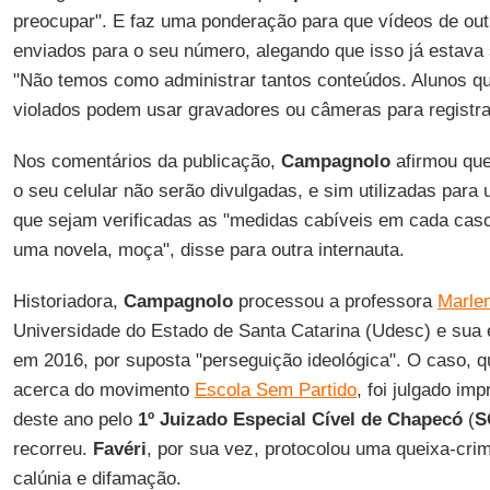
preocupar". E faz uma ponderação para que vídeos de ou
enviados para o seu número, alegando que isso já estava s
"Não temos como administrar tantos conteúdos. Alunos qu
violados podem usar gravadores ou câmeras para registrar 
Nos comentários da publicação,
Campagnolo
afirmou que
o seu celular não serão divulgadas, e sim utilizadas para
que sejam verificadas as "medidas cabíveis em cada cas
uma novela, moça", disse para outra internauta.
Historiadora,
Campagnolo
processou a professora
Marlen
Universidade do Estado de Santa Catarina (Udesc) e sua 
em 2016, por suposta "perseguição ideológica". O caso, 
acerca do movimento
Escola Sem Partido
, foi julgado i
deste ano pelo
1º Juizado Especial Cível de Chapecó
(
S
recorreu.
Favéri
, por sua vez, protocolou uma queixa-cri
calúnia e difamação.