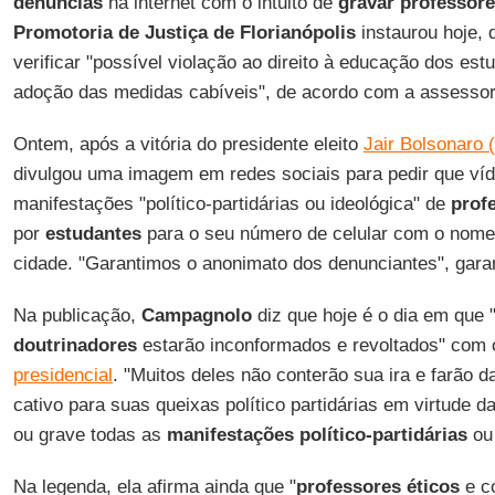
denúncias
na internet com o intuito de
gravar professor
Promotoria de Justiça de Florianópolis
instaurou hoje, 
verificar "possível violação ao direito à educação dos es
adoção das medidas cabíveis", de acordo com a assesso
Ontem, após a vitória do presidente eleito
Jair Bolsonaro 
divulgou uma imagem em redes sociais para pedir que ví
manifestações "político-partidárias ou ideológica" de
prof
por
estudantes
para o seu número de celular com o nome 
cidade. "Garantimos o anonimato dos denunciantes", garan
Na publicação,
Campagnolo
diz que hoje é o dia em que 
doutrinadores
estarão inconformados e revoltados" com
presidencial
. "Muitos deles não conterão sua ira e farão d
cativo para suas queixas político partidárias em virtude da
ou grave todas as
manifestações político-partidárias
o
Na legenda, ela afirma ainda que "
professores éticos
e c