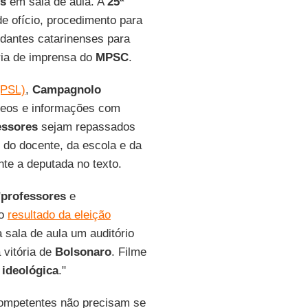
es
em sala de aula. A
25ª
de ofício, procedimento para
tudantes catarinenses para
ria de imprensa do
MPSC
.
(PSL)
,
Campagnolo
deos e informações com
essores
sejam repassados
do docente, da escola e da
te a deputada no texto.
"
professores
e
 o
resultado da eleição
a sala de aula um auditório
 vitória de
Bolsonaro
. Filme
u
ideológica
."
ompetentes não precisam se