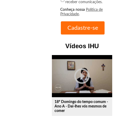
receber comunicações.
Conheça nossa
Política de
Privacidade
.
Vídeos IHU
play_circle_outline
18º Domingo do tempo comum -
Ano A - Dai-lhes vós mesmos de
comer