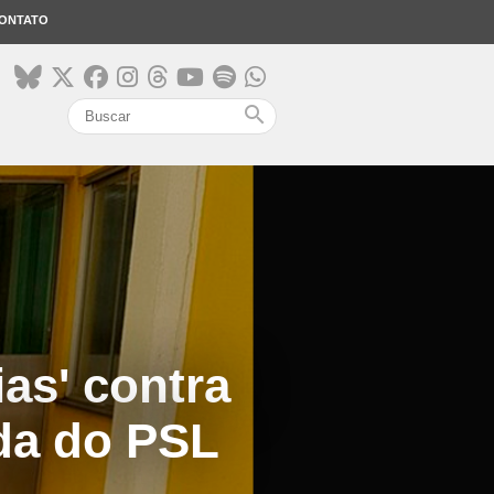
ONTATO
search
as' contra
da do PSL