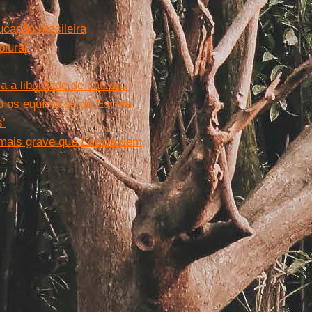
ucação brasileira
lural
a a liberdade de cátedra’
o os equívocos do Escola
’
 mais grave que Escola sem