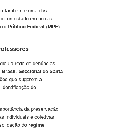
so
também é uma das
oi contestado em outras
rio Público Federal
(
MPF
)
rofessores
udiou a rede de denúncias
Brasil
,
Seccional
de
Santa
ações que sugerem a
identificação de
 importância da preservação
s individuais e coletivas
nsolidação do
regime