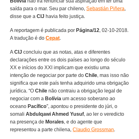
Bolívia
não irá renunciar sua aspiração em ter uma
saída para o mar. Seu par chileno,
Sebastián Piñera
,
disse que a
CIJ
havia feito justiça.
A reportagem é publicada por
Página/12
, 02-10-2018.
A tradução é do
Cepat
.
A
CIJ
concluiu que as notas, atas e diferentes
declarações entre os dois países ao longo do século
XX e inícios do XXI implicam que existiu uma
intenção de negociar por parte do
Chile
, mas isso não
significa que este país tenha adquirido uma obrigação
jurídica. “O
Chile
não contraiu a obrigação legal de
negociar com a
Bolívia
um acesso soberano ao
oceano
Pacífico
”, apontou o presidente do júri, o
somali
Abdulqawi Ahmed Yusuf
, ao ler o veredicto
na presença de
Morales
, e do agente que
representou a parte chilena,
Claudio Grossman
.