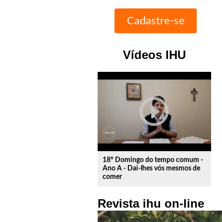
Vídeos IHU
play_circle_outline
18º Domingo do tempo comum -
Ano A - Dai-lhes vós mesmos de
comer
Revista ihu on-line