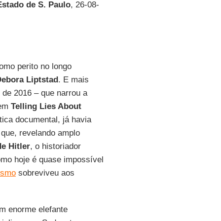
stado de S. Paulo
, 26-08-
como perito no longo
ebora Liptstad
. E mais
, de 2016 – que narrou a
 em
Telling Lies About
tica documental, já havia
 que, revelando amplo
e Hitler
, o historiador
omo hoje é quase impossível
ismo
sobreviveu aos
um enorme elefante