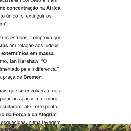
acista em conceito e mais
de concentração
na
África
to único foi extinguir os
cos
”.
utros estudos, comprova que
stas
em relação aos judeus
extermínios em massa
.
ismo,
Ian Kershaw
: “O
imentado pela indiferença.”
a praça de
Bremen
.
iais que se envolveram nos
ipular ou apagar a memória
sultaram, até certo ponto,
ro da Força e da Alegria
”
m esquecidas, numa lavagem
ênio individual de