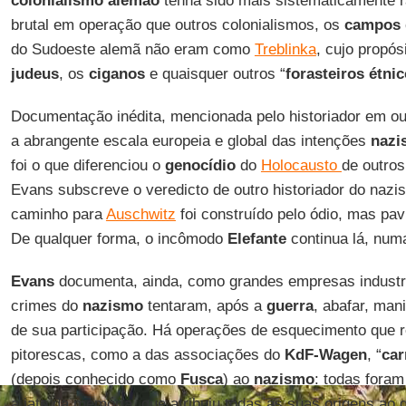
colonialismo alemão
tenha sido mais sistematicamente r
brutal em operação que outros colonialismos, os
campos 
do Sudoeste alemã não eram como
Treblinka
, cujo propósi
judeus
, os
ciganos
e quaisquer outros “
forasteiros étni
Documentação inédita, mencionada pelo historiador em o
a abrangente escala europeia e global das intenções
nazi
foi o que diferenciou o
genocídio
do
Holocausto
de outros
Evans subscreve o veredicto de outro historiador do naz
caminho para
Auschwitz
foi construído pelo ódio, mas pav
De qualquer forma, o incômodo
Elefante
continua lá, num
Evans
documenta, ainda, como grandes empresas industr
crimes do
nazismo
tentaram, após a
guerra
, abafar, man
de sua participação. Há operações de esquecimento que re
pitorescas, como a das associações do
KdF-Wagen
, “
car
(depois conhecido como
Fusca
) ao
nazismo
: todas fora
a jato da memória, que atribuiu todas as suas origens ao g