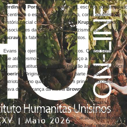
Ferdinand Porsche
. Mas há livros, escritos por historia
incentivam o esquecimento seletivo, como aqueles que p
história oficial celebratória sobre a
Krupp
, maquiando o la
associações da empresa com o nazismo, que usou, por e
escrava
na fabricação de armamentos.
Evans tem ojeriza a truques retóricos. Quase sempre vai
que até mesmo a frase “Quando ouço a palavra cultura, s
resumia a atitude
nazista
em relação às artes – é apócrif
Goering
. Originalmente ela fazia parte da peça
Schlagete
patriotadas no qual o personagem principal exclamava: “Q
trava de segurança da minha
Browning
!”
Um dos ensaios reveladores é aquele que analisa as “dep
migrações forçadas” – durante, mas sobretudo após a guer
narrativas unilaterais de cada país, acabou fomentando 
Compreendidas de forma mais global, tais “
migrações fo