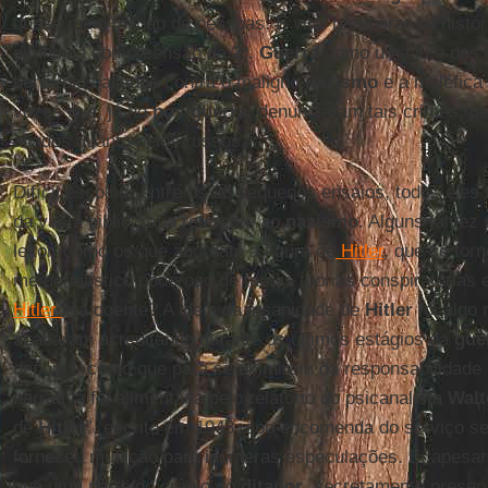
quase meio milhão de pessoas. É vital recuperar tal histór
difundida compreensão da
2ª. Guerra
como uma luta dos 
benévolos aliados contra o maligno
nazismo
e a maléfica
vozes que, já no
pós-guerra
, denunciaram tais crimes, pe
aliados quanto pelos russos.
Difícil escolher entre os 28 pequenos ensaios, todos eles
da vasta bibliografia referente ao
nazismo
. Alguns talvez
leitor, como os que abordam a figura de
Hitler
, que se torn
memorialístico poderoso de tantas teorias conspiratórias 
Hitler
era doente? A ideia da insanidade de
Hitler
foi algo
acabaram acreditando durante os últimos estágios da
gue
depois – como que para se eximirem da responsabilidade
narrativa foi alimentada pelo relatório do psicanalista
Walt
de
Hitler
”, escrito em 1943, sob encomenda do serviço se
forneceu munição para inúmeras especulações. E, apesar
que uma parte do crânio do
ditador
, secretamente preserv