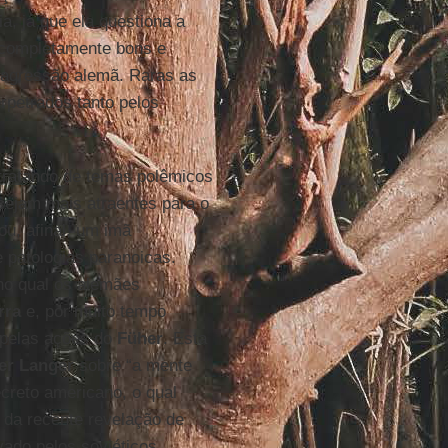
ia, já que ela questiona a
completamente bons e
 agressão alemã. Raras as
rpetrados tanto pelos
 tratando de temas polêmicos
 sejam mais atraentes para o
ou, afinal, um imã
e patologias paranoicas.
 no qual os alemães
rra
e, por muito tempo
 pelas ações do
Füher
. Esta
er Langer
sobre “a mente
creto americano, o qual
 da recente revelação de
ado pelos soviéticos,