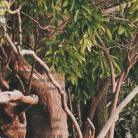
dores, que também
erpetraram uma espécie de
do sombrio das estreitas
xemplo,
mão-de-obra
 direto ao ponto. Comprova
aco meu revólver” – que
a e erroneamente atribuída a
r
– um drama cheio de
uando ouço cultura, libero a
ortações, expulsões e
ra – o que, pela força das
um apagamento ainda maior.
rçadas
” levaram à morte de