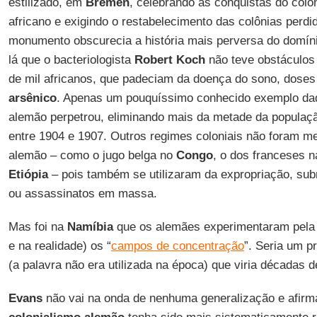
estilizado, em
Bremen
, celebrando as conquistas do colo
africano e exigindo o restabelecimento das colônias perd
monumento obscurecia a história mais perversa do domí
lá que o bacteriologista
Robert Koch
não teve obstáculos 
de mil africanos, que padeciam da doença do sono, doses 
arsênico
. Apenas um pouquíssimo conhecido exemplo daqu
alemão perpetrou, eliminando mais da metade da populaç
entre 1904 e 1907. Outros regimes coloniais não foram me
alemão – como o jugo belga no
Congo
, o dos franceses 
Etiópia
– pois também se utilizaram da expropriação, sub
ou assassinatos em massa.
Mas foi na
Namíbia
que os alemães experimentaram pela 
e na realidade) os “
campos de concentração
”. Seria um p
(a palavra não era utilizada na época) que viria décadas 
Evans
não vai na onda de nenhuma generalização e afirm