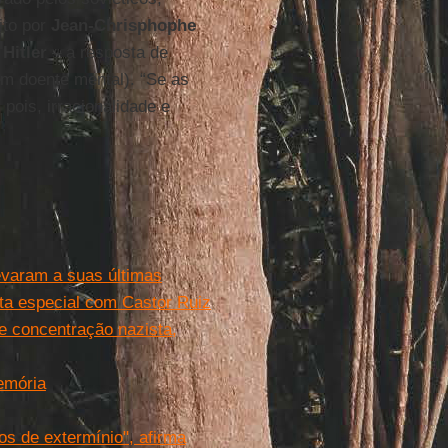
ito por
Jean-Chrisphophe
Hitler
– a resposta de
m doente mental). “Se as
pois, irracionalidade e
evaram a suas últimas
sta especial com Castor Ruiz
 concentração nazista,
emória
s de extermínio", afirma