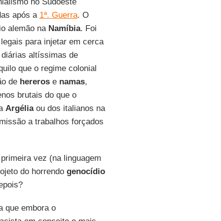
nialismo no Sudoeste
idas após a
1ª. Guerra
. O
nio alemão na
Namíbia
. Foi
legais para injetar em cerca
diárias altíssimas de
ilo que o regime colonial
ão de
hereros
e
namas
,
nos brutais do que o
na
Argélia
ou dos italianos na
missão a trabalhos forçados
primeira vez (na linguagem
rojeto do horrendo
genocídio
depois?
a que embora o