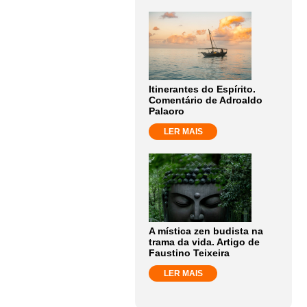
Itinerantes do Espírito.
Comentário de Adroaldo
Palaoro
LER MAIS
A mística zen budista na
trama da vida. Artigo de
Faustino Teixeira
LER MAIS