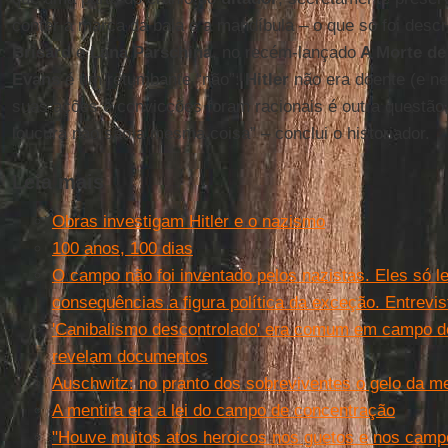
conter a marca da bala e a mandíbula – o que só foi descr
Brisard
e
Lana Parschina
, no recém-lançado
A Morte de 
Evans
é um retumbante “não”:
Hitler
não era doente (e ne
suas ações e convicções foram racionais é outra questão, 
loucura não são a mesma coisa” – conclui o historiador.
Leia mais
Obras investigam Hitler e o nazismo
100 anos, 100 dias
O campo não foi inventado pelos nazistas. Eles só l
consequências a figura política da exceção. Entrevi
'Canibalismo descontrolado' era comum em campo de
revelam documentos
Auschwitz: no pranto dos sobreviventes o gelo da m
A mentira era a lei do campo de concentração
"Houve muitos atos heroicos nos guetos e nos campo