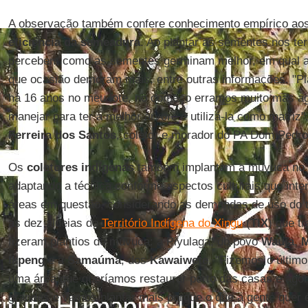
A observação também confere conhecimento empírico aos
eficiência da semeadura
. Ao plantar as sementes nos te
percebem como as sementes germinam melhor, em qual 
que ocasião demoram mais, entre outras informações. "Pl
há 16 anos no meu lote, no começo erramos muito mas a
manejar para ter a melhor árvore e utilizá-la como matriz"
Ferreira dos Santos
, coletor e morador do PA Dom Pedro
Os
coletores indígenas
também implantam a muvuca no e
adaptando a técnica conforme aspectos culturais que inte
áreas em questão, considerando as demandas de uso do ter
as dez aldeias do
Território Indígena do Xingu
(
TIX
) que t
fizeram plantios de muvuca: a Piyulaga, do povo
Wauja
,
Ikpeng
e a
Samaúma
, dos
Kawaiwete
. "Fizemos o últim
uma área que queríamos restaurar perto das casas e agora
grandes e vamos plantar mais porque o que a gente quer é