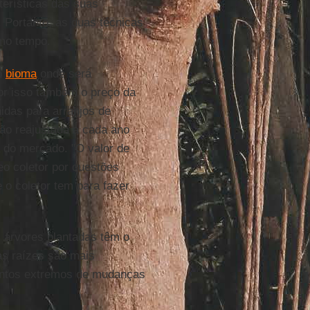
erísticas das suas
Portanto, as duas técnicas
mo tempo.
o
bioma
onde será
or isso também o preço da
das para arranjos de
ção reajustada a cada ano
 do mercado. "O valor de
eo coletor por questões
e o coletor tem para fazer
 árvores plantadas têm o
as raízes são mais
entos extremos de mudanças