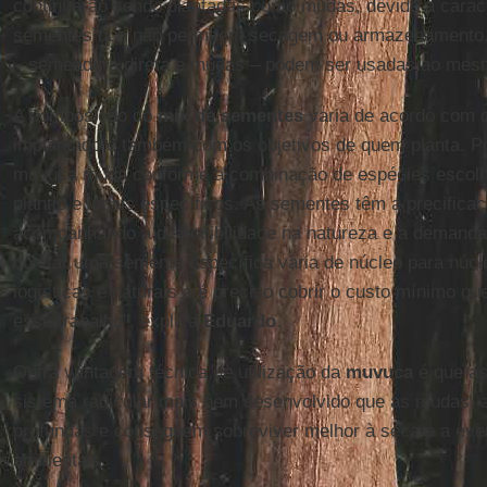
continuarão sendo plantadas como mudas, devido a caract
sementes que não permitem secagem ou armazenamento. 
– semeadura direta e mudas – podem ser usadas ao mes
A composição do
mix de sementes
varia de acordo com 
implantado e também com os objetivos de quem planta. P
muvuca muda conforme a combinação de espécies escolhi
plantio e locais específicos. As sementes têm a precifica
acompanhando a disponibilidade na natureza e a demanda
coletar uma semente específica varia de núcleo para núcl
logísticas e naturais e é preciso cobrir o custo mínimo qu
esse trabalho", explica
Eduardo
.
Outra vantagem técnica de utilização da
muvuca
é que as
sistema radicular mais bem desenvolvido que as mudas, 
profundas e conseguem sobreviver melhor à seca e a ev
ambientais.