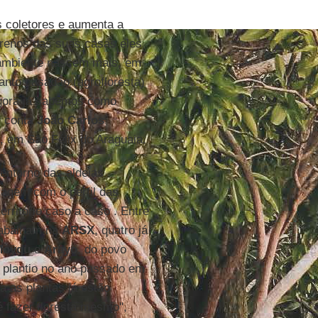
 coletores e aumenta a
rrenos das suas casas eles
ambiente nascem mais, em
anto casadão (agrofloresta)
gora já sabemos como
, conta
João Carlos
, em São Félix do Araguaia.
ntorno das aldeias
ragem com o perfil das
ritório caso a caso . Entre
rabalham na
ARSX
, quatro já
Moygu
e
Arayo
, do povo
o plantio no ano passado em
 as plantas já estão
 fazer floresta mesmo",