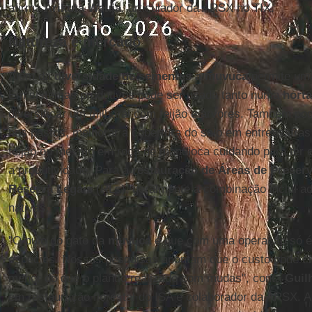
afirma
Arikuta Wauja
, articulador da ARSX no TIX.
Natureza e mercado
Além da
diversidade de sementes a muvuca
permite uma
Em sistemas produtivos pode ser usada tanto numa
horta
diversificar um milharal com feijão e árvores. Também p
nos pastos, melhorar a cobertura do solo em entressafra
feijão ou mesmo em roça de mandioca cuidando para ter
a produtividade. Para a
restauração de Áreas de Prese
Reserva Legais
(RLs), geralmente a combinação inclui a
nativas.
"O pulo do gato da
muvuca
é que com uma operação só é 
espécies. Nossas pesquisas apontam que o custo pode ch
menor do que o plantio realizado com mudas", conta
Guil
em restauração florestal do ISA e colaborador da ARSX. 