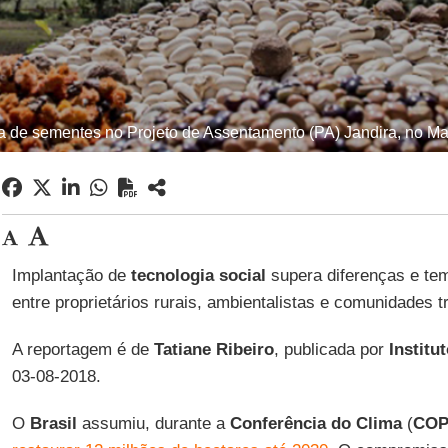
a de sementes no Projeto de Assentamento (PA) Jandira, no Mat
Implantação de
tecnologia social
supera diferenças e tem
entre proprietários rurais, ambientalistas e comunidades tr
A reportagem é de
Tatiane Ribeiro
, publicada por
Institu
03-08-2018.
O
Brasil
assumiu, durante a
Conferência do Clima
(
COP