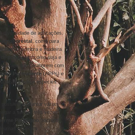
 diversidade de aplicações.
 agroflorestal
, como para
ode formar sombra e madeira
s de plantações como soja e
 espécies que colaborem com
rvação Permanente
(APPs) e
dubação verde e espécies
possível implantar várias
egar a ser até três vezes
herme Pompiano
, técnico
Algumas espécies