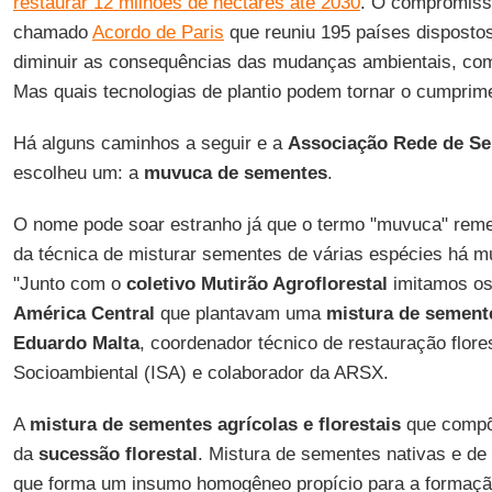
restaurar 12 milhões de hectares até 2030
. O compromisso
chamado
Acordo de Paris
que reuniu 195 países disposto
diminuir as consequências das mudanças ambientais, com
Mas quais tecnologias de plantio podem tornar o cumprim
Há alguns caminhos a seguir e a
Associação Rede de Se
escolheu um: a
muvuca de sementes
.
O nome pode soar estranho já que o termo "muvuca" reme
da técnica de misturar sementes de várias espécies há mu
"Junto com o
coletivo Mutirão Agroflorestal
imitamos os
América Central
que plantavam uma
mistura de sement
Eduardo Malta
, coordenador técnico de restauração flores
Socioambiental (ISA) e colaborador da ARSX.
A
mistura de sementes agrícolas e florestais
que comp
da
sucessão florestal
. Mistura de sementes nativas e d
que forma um insumo homogêneo propício para a formação 