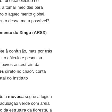
 foi estabelecido no
s a tomar medidas para
o o aquecimento global.
ento dessa meta possível?
mente do Xingu
(
ARSX
)
te à confusão, mas por trás
ito cálculo e pesquisa.
 povos ancestrais da
es
direto no chão", conta
tal do Instituto
õe a
muvuca
segue a lógica
e adubação verde com areia
da estrutura da floresta, a