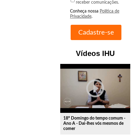
receber comunicações.
Conheça nossa
Política de
Privacidade
.
Vídeos IHU
play_circle_outline
18º Domingo do tempo comum -
Ano A - Dai-lhes vós mesmos de
comer