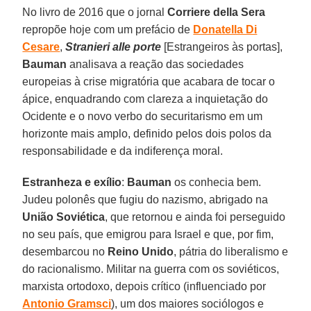
No livro de 2016 que o jornal
Corriere della Sera
repropõe hoje com um prefácio de
Donatella Di
Cesare
,
Stranieri alle porte
[Estrangeiros às portas],
Bauman
analisava a reação das sociedades
europeias à crise migratória que acabara de tocar o
ápice, enquadrando com clareza a inquietação do
Ocidente e o novo verbo do securitarismo em um
horizonte mais amplo, definido pelos dois polos da
responsabilidade e da indiferença moral.
Estranheza e exílio
:
Bauman
os conhecia bem.
Judeu polonês que fugiu do nazismo, abrigado na
União Soviética
, que retornou e ainda foi perseguido
no seu país, que emigrou para Israel e que, por fim,
desembarcou no
Reino Unido
, pátria do liberalismo e
do racionalismo. Militar na guerra com os soviéticos,
marxista ortodoxo, depois crítico (influenciado por
Antonio Gramsci
), um dos maiores sociólogos e