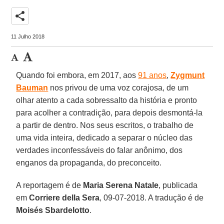
share
11 Julho 2018
Quando foi embora, em 2017, aos
91 anos
,
Zygmunt
Bauman
nos privou de uma voz corajosa, de um
olhar atento a cada sobressalto da história e pronto
para acolher a contradição, para depois desmontá-la
a partir de dentro. Nos seus escritos, o trabalho de
uma vida inteira, dedicado a separar o núcleo das
verdades inconfessáveis do falar anônimo, dos
enganos da propaganda, do preconceito.
A reportagem é de
Maria Serena Natale
, publicada
em
Corriere della Sera
, 09-07-2018. A tradução é de
Moisés Sbardelotto
.