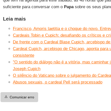
que tem na agenda para este sábado, as 48 horas que p
suficiente para conversar com o
Papa
sobre os seus plano
Leia mais
Francisco, Amoris laetitia e o choque do novo. Entr
Cardeais Tobin e Cupich: desafiando os críticos e c
De frente com o Cardeal Blase Cupich, arcebispo de
Cardeal Cupich, arcebispo de Chicago, aponta para u
consistente
''O sentido do diálogo não é a vitória, mas caminhar 
Joseph Cupich
O silêncio do Vaticano sobre o julgamento do Cardea
Abusos sexuais, o cardeal Pell será processado
⚠️
Comunicar erro