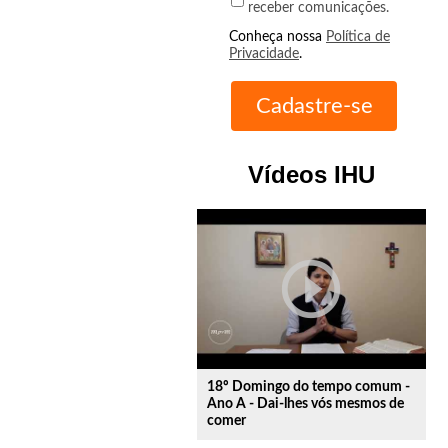
receber comunicações.
Conheça nossa
Política de
Privacidade
.
Vídeos IHU
play_circle_outline
18º Domingo do tempo comum -
Ano A - Dai-lhes vós mesmos de
comer