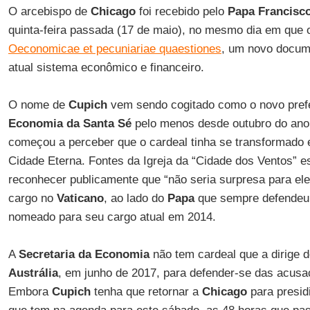
O arcebispo de
Chicago
foi recebido pelo
Papa Francisc
quinta-feira passada (17 de maio), no mesmo dia em que
Oeconomicae et pecuniariae quaestiones
, um novo docume
atual sistema econômico e financeiro.
O nome de
Cupich
vem sendo cogitado como o novo pref
Economia da Santa Sé
pelo menos desde outubro do ano
começou a perceber que o cardeal tinha se transformado 
Cidade Eterna. Fontes da Igreja da “Cidade dos Ventos” 
reconhecer publicamente que “não seria surpresa para el
cargo no
Vaticano
, ao lado do
Papa
que sempre defendeu 
nomeado para seu cargo atual em 2014.
A
Secretaria da Economia
não tem cardeal que a dirige 
Austrália
, em junho de 2017, para defender-se das acus
Embora
Cupich
tenha que retornar a
Chicago
para presid