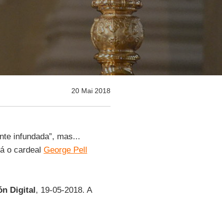
20 Mai 2018
te infundada”, mas...
rá o cardeal
George Pell
ón Digital
, 19-05-2018. A