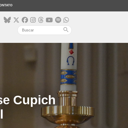
ONTATO
search
se Cupich
l