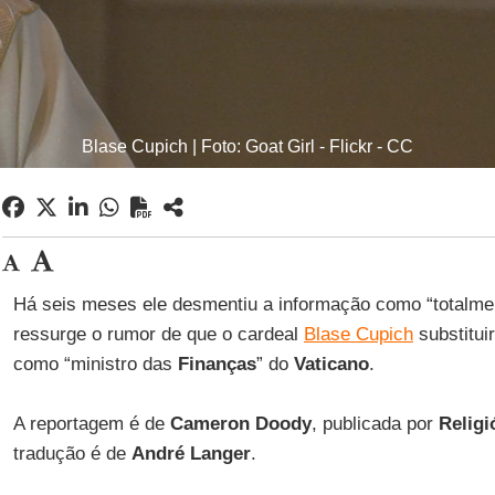
Blase Cupich | Foto: Goat Girl - Flickr - CC
Há seis meses ele desmentiu a informação como “totalmen
ressurge o rumor de que o cardeal
Blase Cupich
substitui
como “ministro das
Finanças
” do
Vaticano
.
A reportagem é de
Cameron Doody
, publicada por
Religi
tradução é de
André Langer
.