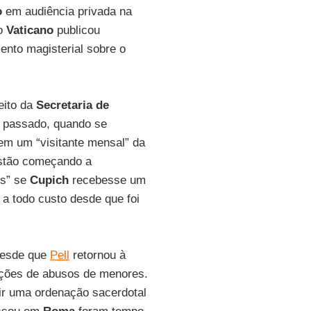
o
em audiência privada na
 o
Vaticano
publicou
nto magisterial sobre o
eito da
Secretaria de
 passado, quando se
em um “visitante mensal” da
estão começando a
es” se
Cupich
recebesse um
a todo custo desde que foi
desde que
Pell
retornou à
ações de abusos de menores.
ir uma ordenação sacerdotal