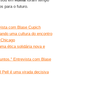
assou em
Roma
foram tempo
s para o futuro.
evista com Blase Cupich
riando uma cultura do encontro
 Chicago
ma ética solidária nova e
juntos.'' Entrevista com Blase
l Pell é uma virada decisiva