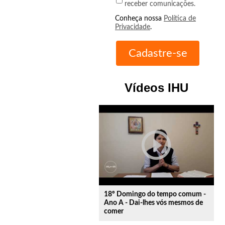
receber comunicações.
Conheça nossa
Política de
Privacidade
.
Vídeos IHU
play_circle_outline
18º Domingo do tempo comum -
Ano A - Dai-lhes vós mesmos de
comer