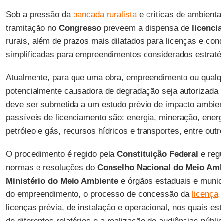
Sob a pressão da
bancada ruralista
e críticas de ambienta
tramitação no
Congresso
preveem a dispensa de
licenc
rurais, além de prazos mais dilatados para licenças e con
simplificadas para empreendimentos considerados estraté
Atualmente, para que uma obra, empreendimento ou qualqu
potencialmente causadora de degradação seja autorizada
deve ser submetida a um estudo prévio de impacto ambien
passíveis de licenciamento são: energia, mineração, energ
petróleo e gás, recursos hídricos e transportes, entre out
O procedimento é regido pela
Constituição Federal
e reg
normas e resoluções do
Conselho Nacional do Meio Am
Ministério do Meio Ambiente
e órgãos estaduais e munic
do empreendimento, o processo de concessão da
licença
licenças prévia, de instalação e operacional, nos quais es
de diferentes relatórios e a realização de audiências públi