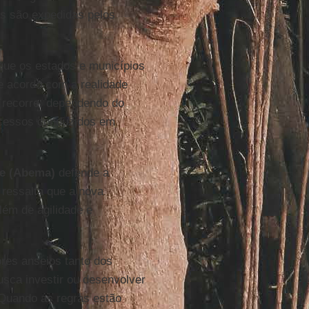
as são expedidas pelos
que os estados e municípios
e acordo com a realidade
o recorre, dependendo do
rocessos conduzidos em
te (Abema)
defende a
 ressalta que a nova
lém de agilidade e
res anseios tanto dos
usca investir ou desenvolver
. Quando as regras estão