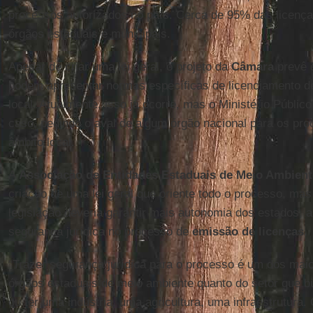
processos autorizados no país. Cerca de 95% das licenç
órgãos estaduais e municipais.
Apesar de criar uma lei geral, o projeto da
Câmara
prevê 
podem apresentar normas específicas de licenciamento d
local. Atualmente, isso já ocorre, mas o Ministério Públic
caso, pedindo o aval de algum órgão nacional para os p
âmbito local.
A
Associação de Entidades Estaduais de Meio Ambien
criação de uma lei geral que oriente todo o processo, mas
legislação deveria garantir mais autonomia dos estados, a
segurança jurídica no processo de
emissão de licenças
.
“Trazer segurança jurídica para o processo é um dos maio
órgãos estaduais de meio ambiente quanto do setor que b
ou ter uma indústria, uma agricultura, uma infraestrutura