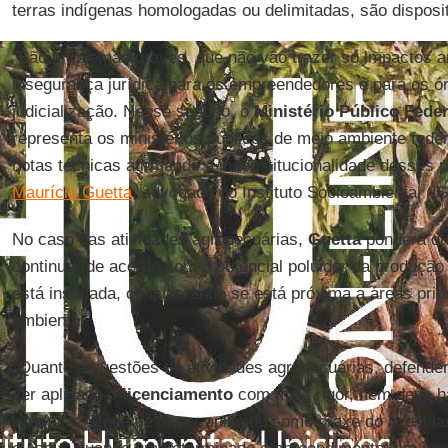
terras indígenas homologadas ou delimitadas, são disposit
“São problemas graves, que não vão trazer só impactos 
insegurança jurídica para os empreendedores e para os ó
judicialização. Nesse sentido, o
Ministério Público Feder
representa os ministérios públicos de meio ambiente feder
notas técnicas afirmando a inconstitucionalidade desses 
Maurício Guetta
, advogado do Instituto Socioambiental (IS
No caso das atividades agropecuárias,
Guetta
pondera qu
continuar de acordo com o potencial poluidor da produção 
está instalada, considerando se está próxima a áreas prio
ambiental.
“Quanto a questões de atividades agropecuárias, defen
ser aplicado o
licenciamento
com mais rigor, nem deve ha
irrestrita. O que deve ser aplicado como praxe do licenci