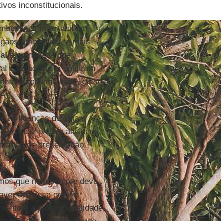
ivos inconstitucionais.
ambientais, mas também
rgãos ambientais, e mais
al
e a entidade que
al e estaduais já emitiram
pontos problemáticos”, disse
A).
e as licenças deveriam
e do local onde a atividade
ritárias de preservação
demos que nem sempre deve
ver dispensa geral e
amento é a proporcionalidade,