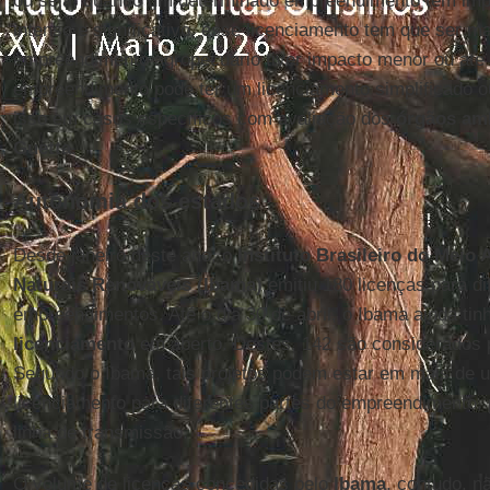
ou seja, quando um determinado empreendimento tem impa
intenso e significativo, esse licenciamento tem que ser mai
empreendimento agropecuário tiver impacto menor ou até 
empreendimento pode ter um licenciamento simplificado 
isso em casos específicos com avaliação dos
órgãos am
Guetta
.
Autonomia dos estados
Desde janeiro deste ano, o
Instituto Brasileiro do Meio
Naturais Renováveis (Ibama)
emitiu 180 licenças para di
empreendimentos. Até o dia 30 de abril, o Ibama ainda ti
licenciamento
em aberto. Destes, 142 são considerados pr
Segundo o Ibama, tais projetos podem estar em mais de 
licenciamento para diferentes partes do empreendimento, p
linha de transmissão.
O volume de licenças concedidas pelo
Ibama
, contudo, n