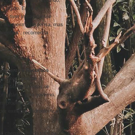
cto maior, mais profundo,
s rígido. E, se o
não tiver impacto esse
ou até mesmo dispensa, mas
bientais
”, recomenda
 Ambiente e Recursos
ferentes tipos de
nha 2.446 processos de
ioritários pelo governo.
um processo de
or exemplo, hidroelétrica e
ão chega a 2% do total de