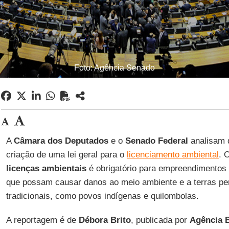
Foto: Agência Senado
A
Câmara dos Deputados
e o
Senado Federal
analisam d
criação de uma lei geral para o
licenciamento ambiental
. 
licenças ambientais
é obrigatório para empreendimentos
que possam causar danos ao meio ambiente e a terras p
tradicionais, como povos indígenas e quilombolas.
A reportagem é de
Débora Brito
, publicada por
Agência B