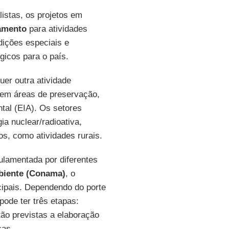
listas, os projetos em
iamento
para atividades
dições especiais e
gicos para o país.
er outra atividade
 em áreas de preservação,
tal (EIA). Os setores
ia nuclear/radioativa,
ros, como atividades rurais.
ulamentada por diferentes
biente (Conama)
, o
ipais. Dependendo do porte
pode ter três etapas:
tão previstas a elaboração
cas.