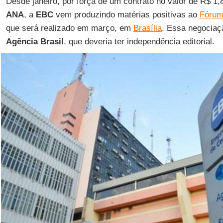
Desde janeiro, por força de um contrato no valor de R$ 1
ANA
, a
EBC
vem produzindo matérias positivas ao
Fórum
que será realizado em março, em
Brasília
. Essa negociaçã
Agência Brasil
, que deveria ter independência editorial.