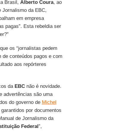
a Brasil,
Alberto Coura
, ao
de Jornalismo da EBC,
rabalham em empresa
s pagas”. Esta rebeldia ser
er?”
 que os “jornalistas pedem
tam de conteúdos pagos e com
ultado aos repórteres
icos da
EBC
não é novidade.
e advertências são uma
nados do governo de
Michel
os garantidos por documentos
 Manual de Jornalismo da
tituição Federal
”,