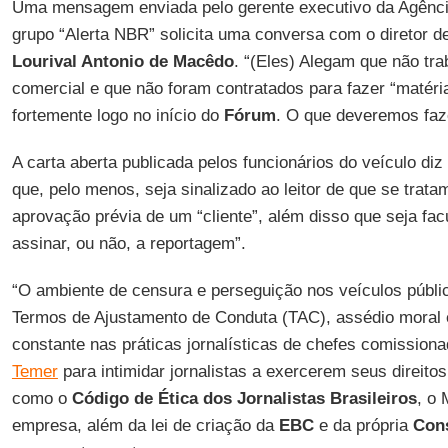
Uma mensagem enviada pelo gerente executivo da Agênci
grupo “Alerta NBR” solicita uma conversa com o diretor 
Lourival Antonio de Macêdo
. “(Eles) Alegam que não t
comercial e que não foram contratados para fazer “matéria
fortemente logo no início do
Fórum
. O que deveremos faz
A carta aberta publicada pelos funcionários do veículo diz
que, pelo menos, seja sinalizado ao leitor de que se tra
aprovação prévia de um “cliente”, além disso que seja fac
assinar, ou não, a reportagem”.
“O ambiente de censura e perseguição nos veículos públ
Termos de Ajustamento de Conduta (TAC), assédio moral 
constante nas práticas jornalísticas de chefes comissio
Temer
para intimidar jornalistas a exercerem seus direit
como o
Código de Ética dos Jornalistas Brasileiros
, o
empresa, além da lei de criação da
EBC
e da própria
Cons