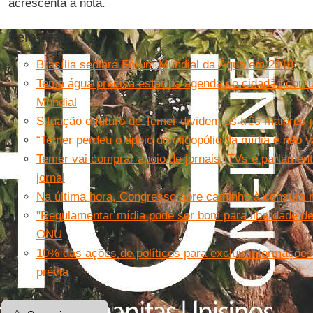
acrescenta a nota.
Leia mais
Brasília sediará Fórum Mundial da Água em 2018
Tema água precisa estar na agenda do cidadão comum
Mundial
Situação e futuro de Temer dividem os três maiores j
“Temer perdeu o apoio do oligopólio da mídia e não v
Temer vai comprar apoio de jornais, TVs e parlament
jornal
Na última hora, Congresso abre caminho à censura 
"Regulamentar mídia pode ser bom para liberdade de
ONU
10% das ações de políticos para excluir informaçõ
prévia
⚠️