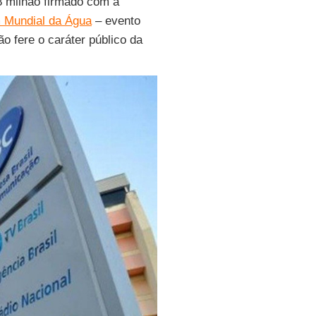
,8 milhão firmado com a
 Mundial da Água
– evento
o fere o caráter público da