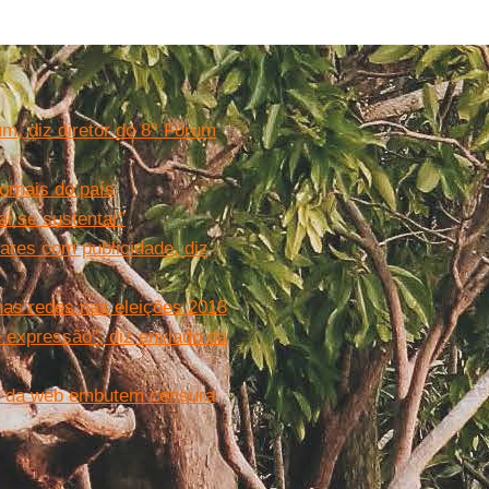
, diz diretor do 8° Fórum
ornais do país
ai se sustentar”
ares com publicidade, diz
nas redes nas eleições 2018
 expressão", diz enviado da
es da web embutem censura