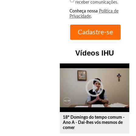
receber comunicações.
Conheça nossa
Política de
Privacidade
.
Vídeos IHU
play_circle_outline
18º Domingo do tempo comum -
Ano A - Dai-lhes vós mesmos de
comer