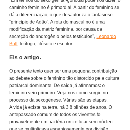
"Em termos do sexo genital-gonodal podemos dizer: o
caminho feminino é primordial. A partir do feminino se
dá a diferenciação, o que desautoriza o fantasioso
“princípio de Adão”. A rota do masculino é uma
modificação da matriz feminina, por causa da
secreção do androgênio pelos testículos",
Leonardo
Boff
, teólogo, filósofo e escritor.
Eis o artigo.
O presente texto quer ser uma pequena contribuição
ao debate sobre o feminino tão distorcido pela cultura
patriarcal dominante. De saída já afirmamos: o
feminino veio primeiro. Vejamos como surgiu no
processo da sexogênese. Várias são as etapas.
A vida já existe na terra, há 3,8 bilhões de anos. O
antepassado comum de todos os viventes foi
provavelmente um bactéria unicellular sem núcleo
que se multiplicava espantosamente por divisão