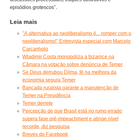
episódios grotescos".
Leia mais
"A alternativa ao neoliberalismo é... romper com o
neoliberalismo!" Entrevista especial com Marcelo
Carcanholo
Wladimir Costa monopoliza a bizarrice na
Câmara na votação sobre denúncia de Temer
Se Deus derrubou Dilma, fé na melhora da
economia segura Temer
Bancada ruralista garante a manutenção de
Temer na Presidência
Temer derrete
Percepção de que Brasil está no rumo errado
supera fase pré-impeachment e atinge nível
recorde, diz pesquisa
Breves do Facebook