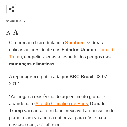
share
04 Julho 2017
O renomado físico britânico
Stephen
fez duras
críticas ao presidente dos
Estados Unidos
,
Donald
Trump
, e repetiu alertas a respeito dos perigos das
mudanças climáticas
.
A reportagem é publicada por
BBC Brasil
, 03-07-
2017.
"Ao negar a existência do aquecimento global e
abandonar o
Acordo Climático de Paris
,
Donald
Trump
vai causar um dano inevitável ao nosso lindo
planeta, ameaçando a natureza, para nós e para
nossas crianças", afirmou.