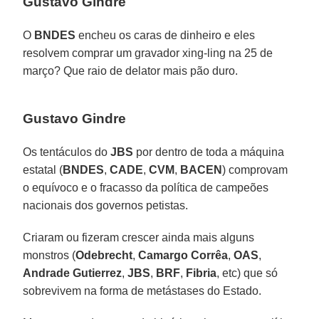
Gustavo Gindre
O
BNDES
encheu os caras de dinheiro e eles
resolvem comprar um gravador xing-ling na 25 de
março? Que raio de delator mais pão duro.
Gustavo Gindre
Os tentáculos do
JBS
por dentro de toda a máquina
estatal (
BNDES
,
CADE
,
CVM
,
BACEN
) comprovam
o equívoco e o fracasso da política de campeões
nacionais dos governos petistas.
Criaram ou fizeram crescer ainda mais alguns
monstros (
Odebrecht
,
Camargo Corrêa
,
OAS
,
Andrade Gutierrez
,
JBS
,
BRF
,
Fibria
, etc) que só
sobrevivem na forma de metástases do Estado.