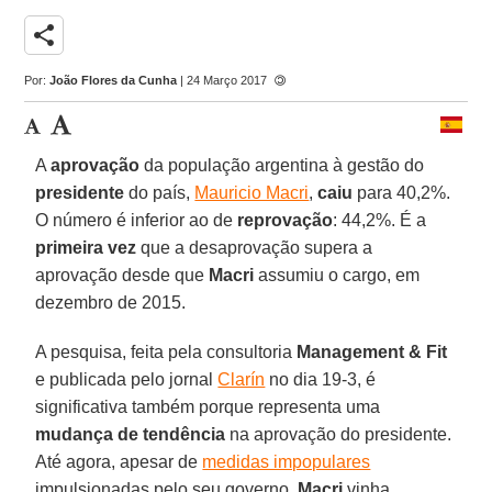
share
Por:
João Flores da Cunha
| 24 Março 2017
A
aprovação
da população argentina à gestão do
presidente
do país,
Mauricio Macri
,
caiu
para 40,2%.
O número é inferior ao de
reprovação
: 44,2%. É a
primeira vez
que a desaprovação supera a
aprovação desde que
Macri
assumiu o cargo, em
dezembro de 2015.
A pesquisa, feita pela consultoria
Management & Fit
e publicada pelo jornal
Clarín
no dia 19-3, é
significativa também porque representa uma
mudança de tendência
na aprovação do presidente.
Até agora, apesar de
medidas impopulares
impulsionadas pelo seu governo,
Macri
vinha