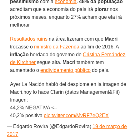
pessimismo
com a
economia
.
48% da população
acreditam que a economia do país irá
piorar
nos
próximos meses, enquanto 27% acham que ela irá
melhorar.
Resultados ruins
na área fizeram com que
Macri
trocasse o
ministro da Fazenda
ao fim de 2016. A
inflação
herdada do governo de
Cristina Fernández
de Kirchner
segue alta.
Macri
também tem
aumentado o
endividamento público
do país.
Ayer La Nación habló del desplome en la imagen de
Macri,hoy lo hace Clarín (datos Management&Fit)
Imagen:
44,2% NEGATIVA <--
40,2% positiva
pic.twitter.com/MvRF7eQ2EX
— Edgardo Rovira (@EdgardoRovira)
19 de março de
2017