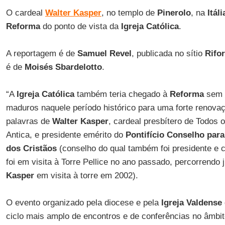
O cardeal
Walter Kasper
, no templo de
Pinerolo
, na
Itáli
Reforma
do ponto de vista da
Igreja Católica
.
A reportagem é de
Samuel Revel
, publicada no sítio
Rifo
é de
Moisés Sbardelotto
.
“A
Igreja Católica
também teria chegado à
Reforma
sem
maduros naquele período histórico para uma forte renova
palavras de
Walter Kasper
, cardeal presbítero de Todos 
Antica, e presidente emérito do
Pontifício Conselho par
dos Cristãos
(conselho do qual também foi presidente e 
foi em visita à Torre Pellice no ano passado, percorrendo
Kasper
em visita à torre em 2002).
O evento organizado pela diocese e pela
Igreja Valdense
ciclo mais amplo de encontros e de conferências no âmbi