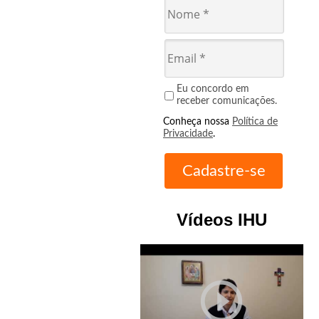
Eu concordo em
receber comunicações.
Conheça nossa
Política de
Privacidade
.
Vídeos IHU
play_circle_outline