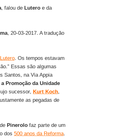
a
, falou de
Lutero
e da
rma
, 20-03-2017. A tradução
Lutero
. Os tempos estavam
ção.” Essas são algumas
os Santos, na Via Appia
a a Promoção da Unidade
cujo sucessor,
Kurt Koch
,
 justamente as pegadas de
de
Pinerolo
faz parte de um
to dos
500 anos da Reforma
.