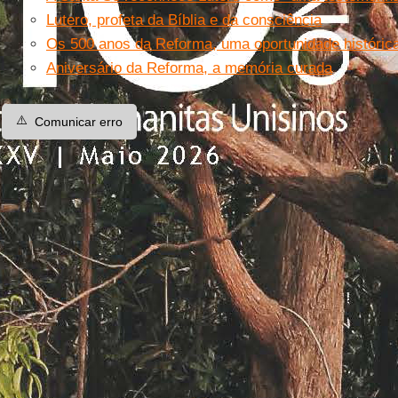
Lutero, profeta da Bíblia e da consciência
Os 500 anos da Reforma, uma oportunidade histórica
Aniversário da Reforma, a memória curada
⚠️
Comunicar erro