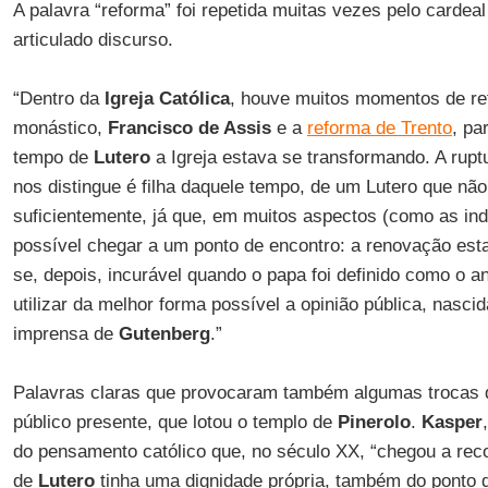
A palavra “reforma” foi repetida muitas vezes pelo cardeal
articulado discurso.
“Dentro da
Igreja Católica
, houve muitos momentos de r
monástico,
Francisco de Assis
e a
reforma de Trento
, pa
tempo de
Lutero
a Igreja estava se transformando. A ruptu
nos distingue é filha daquele tempo, de um Lutero que nã
suficientemente, já que, em muitos aspectos (como as indu
possível chegar a um ponto de encontro: a renovação esta
se, depois, incurável quando o papa foi definido como o an
utilizar da melhor forma possível a opinião pública, nasci
imprensa de
Gutenberg
.”
Palavras claras que provocaram também algumas trocas d
público presente, que lotou o templo de
Pinerolo
.
Kasper
do pensamento católico que, no século XX, “chegou a re
de
Lutero
tinha uma dignidade própria, também do ponto de