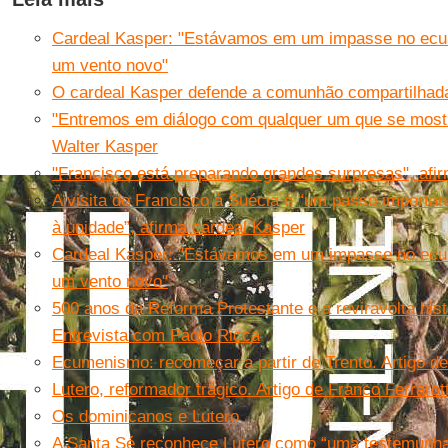
Cardeal Kasper: "Estávamos em um impasse no ecu
um vento novo"
O cardeal Kasper defende a comunhão compartilhada 
"Entremos em diálogo com qualquer um que se mostr
Walter Kasper
"Francisco está preparando grandes surpresas", afi
A visita de Francisco à Suécia é “um passo importa
à unidade”, afirma cardeal Kasper
Cardeal Kasper: "Estávamos em um impasse no ecu
um vento novo"
500 anos da Reforma Protestante e a reviravolta his
Entrevista com Paolo Ricca
Ecumenismo: recomeçar a partir de Trento. Artigo d
Lutero, reformador trágico. Artigo de Franco Ferrarott
Os dominicanos e Lutero
A Santa Sé reconhece Lutero como “uma testemunha