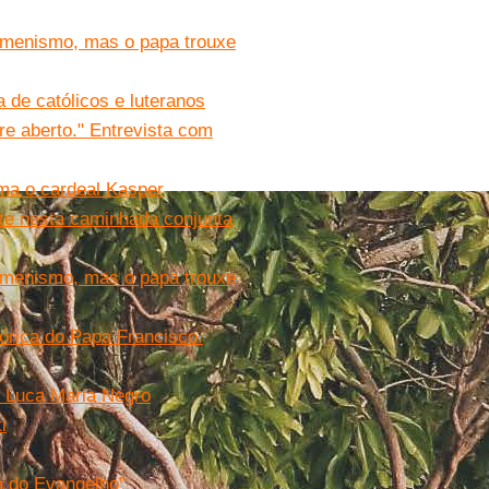
menismo, mas o papa trouxe
de católicos e luteranos
e aberto." Entrevista com
rma o cardeal Kasper
nte nesta caminhada conjunta
menismo, mas o papa trouxe
tórica do Papa Francisco.
e Luca Maria Negro
i
 do Evangelho”