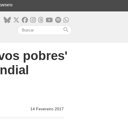
ONTATO
search
ovos pobres'
ndial
14 Fevereiro 2017