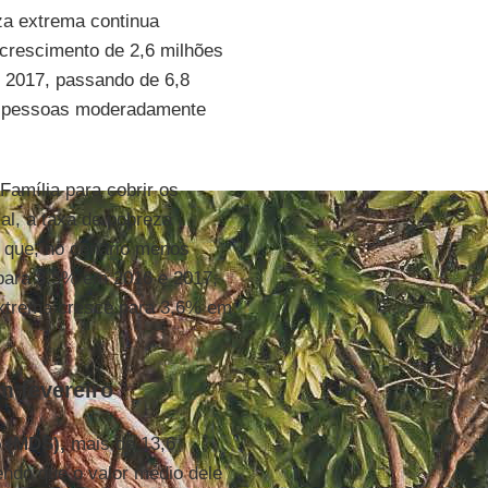
za extrema continua
crescimento de 2,6 milhões
 2017, passando de 6,8
e pessoas moderadamente
Família para cobrir os
l, a taxa de pobreza
 que, no cenário menos
para 3,5% em 2016 e 2017,
extrema cresce para 3,6% em
m fevereiro
o
(MDS),
mais de 13,6
endo que o valor médio dele