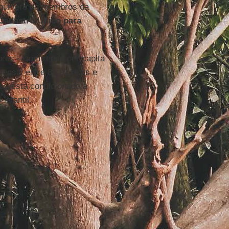
o número de membros da
Cadastro Único para
res – com renda per capita
ensal entre 85,01 reais e
ias está condicionado à
infantil.