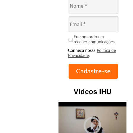
Eu concordo em
receber comunicações.
Conheça nossa
Política de
Privacidade
.
Vídeos IHU
play_circle_outline