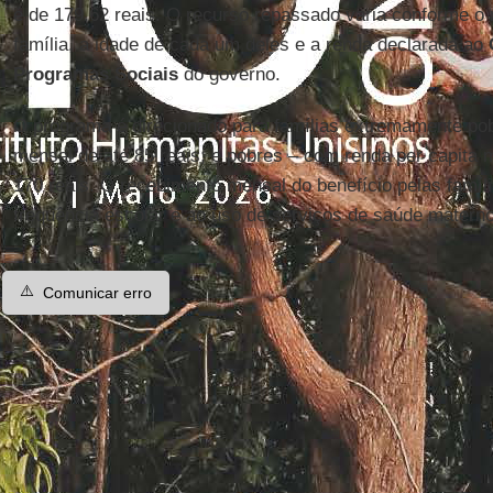
é de 179,62 reais. O recurso repassado varia conforme 
família, a idade de cada um deles e a renda declarada ao
Programas Sociais
do governo.
O programa é direcionado para famílias extremamente pob
mensal de até 85 reais; e pobres – com renda per capita m
170 reais. O recebimento mensal do benefício pelas famíl
frequência escolar e ao uso de serviços de saúde materno-
⚠️
Comunicar erro