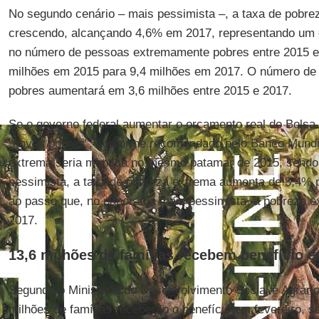
No segundo cenário – mais pessimista –, a taxa de pobre
crescendo, alcançando 4,6% em 2017, representando um 
no número de pessoas extremamente pobres entre 2015 e
milhões em 2015 para 9,4 milhões em 2017. O número d
pobres aumentará em 3,6 milhões entre 2015 e 2017.
Se o governo federal aumentar o orçamento real do Bolsa 
"novos pobres", conforme recomendado pelo Banco Mundia
extrema seria mantida no mesmo patamar de 2015, sendo
pessimista, a taxa de pobreza extrema aumenta de 3,4% 
ao passo que, no panorama mais pessimista, a pobreza 
2017.
13,6 milhões de famílias recebem benefício e
Segundo o Ministério do Desenvolvimento Social e Agrári
milhões de famílias receberão o benefício em fevereiro, s