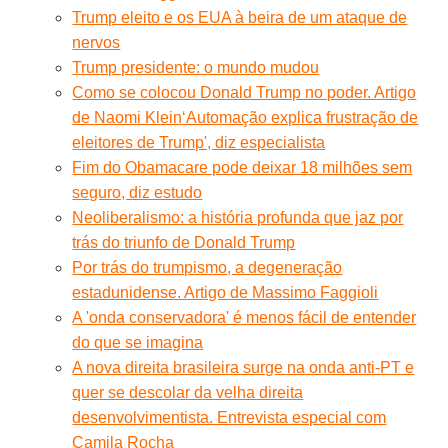
Trump eleito e os EUA à beira de um ataque de
nervos
Trump presidente: o mundo mudou
Como se colocou Donald Trump no poder. Artigo
de Naomi Klein
‘Automação explica frustração de
eleitores de Trump', diz especialista
Fim do Obamacare pode deixar 18 milhões sem
seguro, diz estudo
Neoliberalismo: a história profunda que jaz por
trás do triunfo de Donald Trump
Por trás do trumpismo, a degeneração
estadunidense. Artigo de Massimo Faggioli
A 'onda conservadora' é menos fácil de entender
do que se imagina
A nova direita brasileira surge na onda anti-PT e
quer se descolar da velha direita
desenvolvimentista. Entrevista especial com
Camila Rocha