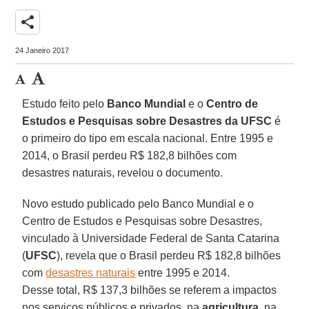
share
24 Janeiro 2017
Estudo feito pelo
Banco Mundial
e o
Centro de
Estudos e Pesquisas sobre Desastres da UFSC
é
o primeiro do tipo em escala nacional. Entre 1995 e
2014, o Brasil perdeu R$ 182,8 bilhões com
desastres naturais, revelou o documento.
Novo estudo publicado pelo Banco Mundial e o
Centro de Estudos e Pesquisas sobre Desastres,
vinculado à Universidade Federal de Santa Catarina
(
UFSC
), revela que o Brasil perdeu R$ 182,8 bilhões
com
desastres naturais
entre 1995 e 2014.
Desse total, R$ 137,3 bilhões se referem a impactos
nos serviços públicos e privados, na
agricultura
, na