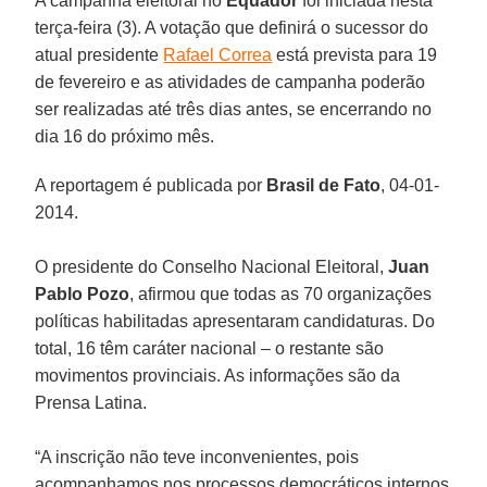
A campanha eleitoral no
Equador
foi iniciada nesta
terça-feira (3). A votação que definirá o sucessor do
atual presidente
Rafael Correa
está prevista para 19
de fevereiro e as atividades de campanha poderão
ser realizadas até três dias antes, se encerrando no
dia 16 do próximo mês.
A reportagem é publicada por
Brasil de Fato
, 04-01-
2014.
O presidente do Conselho Nacional Eleitoral,
Juan
Pablo Pozo
, afirmou que todas as 70 organizações
políticas habilitadas apresentaram candidaturas. Do
total, 16 têm caráter nacional – o restante são
movimentos provinciais. As informações são da
Prensa Latina.
“A inscrição não teve inconvenientes, pois
acompanhamos nos processos democráticos internos