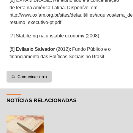
[6] OXFAM BRASIL. Relatório sobre a concentração
de terra na América Latina. Disponível em:
http://www.oxfam.org.br/sites/default/files/arquivos/terra_
resumo_executivo-pt.pdf
[7] Stabilizing na unstable economy (2008).
[8]
Evilasio Salvador
(2012): Fundo Público e o
financiamento das Políticas Sociais no Brasil.
⚠️
Comunicar erro
NOTÍCIAS RELACIONADAS