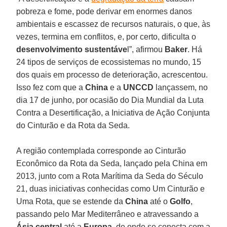
pobreza e fome, pode derivar em enormes danos
ambientais e escassez de recursos naturais, o que, às
vezes, termina em conflitos, e, por certo, dificulta o
desenvolvimento sustentáve
l”, afirmou
Baker
. Há
24 tipos de serviços de ecossistemas no mundo, 15
dos quais em processo de deterioração, acrescentou.
Isso fez com que a
China
e a
UNCCD
lançassem, no
dia 17 de junho, por ocasião do Dia Mundial da Luta
Contra a Desertificação, a Iniciativa de Ação Conjunta
do Cinturão e da Rota da Seda.
A região contemplada corresponde ao Cinturão
Econômico da Rota da Seda, lançado pela China em
2013, junto com a Rota Marítima da Seda do Século
21, duas iniciativas conhecidas como Um Cinturão e
Uma Rota, que se estende da
China
até o
Golfo
,
passando pelo Mar Mediterrâneo e atravessando a
Ásia
central
até a
Europa
, de onde se conecta com a