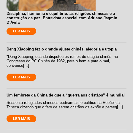
Disciplina, harmonia e equilíbrio: as religiões chinesas e a
construção da paz. Entrevista especial com Adriano Jagmin
D’Ávila
LER MAIS
Deng Xiaoping fez o grande ajuste chinês: alegoria e utopia
"Deng Xiaoping, quando disputou os rumos do dragão chinês, no
Congresso do PC Chinês de 1982, para o bem e para o mal,
convence[...]
LER MAIS
Um lembrete da China de que a “guerra aos cristãos” é mundial
Sessenta refugiados chineses pediram asilo político na República
Tcheca dizendo que o fato de serem cristãos os expõe a perseg[...]
LER MAIS