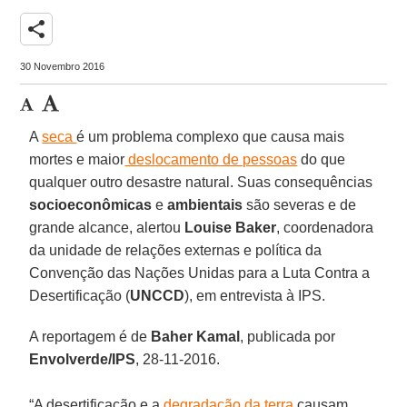
share
30 Novembro 2016
A
seca
é um problema complexo que causa mais
mortes e maior
deslocamento de pessoas
do que
qualquer outro desastre natural. Suas consequências
socioeconômicas
e
ambientais
são severas e de
grande alcance, alertou
Louise
Baker
, coordenadora
da unidade de relações externas e política da
Convenção das Nações Unidas para a Luta Contra a
Desertificação (
UNCCD
), em entrevista à IPS.
A reportagem é de
Baher Kamal
, publicada por
Envolverde/IPS
, 28-11-2016.
“A desertificação e a
degradação da terra
causam