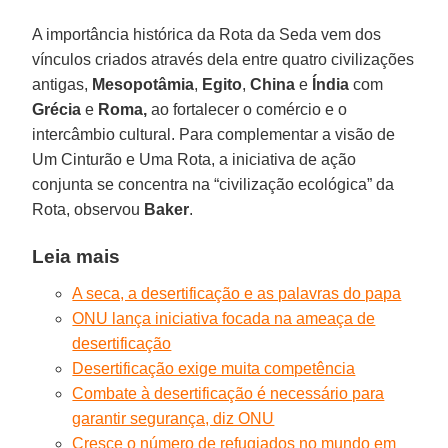
A importância histórica da Rota da Seda vem dos
vínculos criados através dela entre quatro civilizações
antigas,
Mesopotâmia
,
Egito
,
China
e
Índia
com
Grécia
e
Roma,
ao fortalecer o comércio e o
intercâmbio cultural. Para complementar a visão de
Um Cinturão e Uma Rota, a iniciativa de ação
conjunta se concentra na “civilização ecológica” da
Rota, observou
Baker
.
Leia mais
A seca, a desertificação e as palavras do papa
ONU lança iniciativa focada na ameaça de
desertificação
Desertificação exige muita competência
Combate à desertificação é necessário para
garantir segurança, diz ONU
Cresce o número de refugiados no mundo em