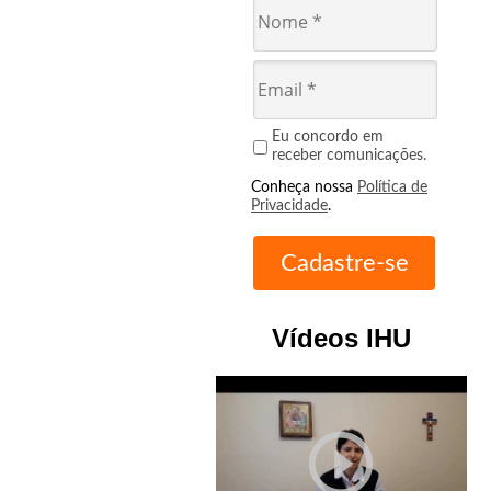
Eu concordo em
receber comunicações.
Conheça nossa
Política de
Privacidade
.
Vídeos IHU
play_circle_outline