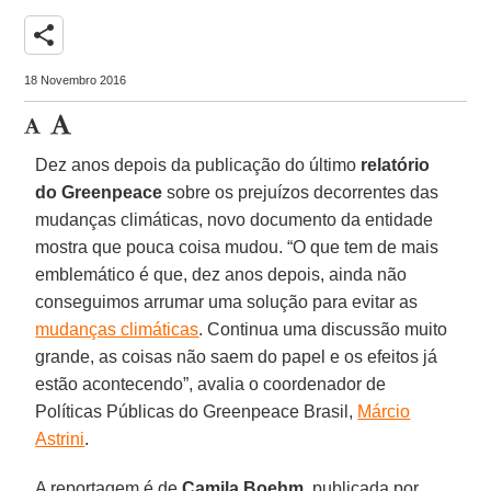
share
18 Novembro 2016
Dez anos depois da publicação do último
relatório
do Greenpeace
sobre os prejuízos decorrentes das
mudanças climáticas, novo documento da entidade
mostra que pouca coisa mudou. “O que tem de mais
emblemático é que, dez anos depois, ainda não
conseguimos arrumar uma solução para evitar as
mudanças climáticas
. Continua uma discussão muito
grande, as coisas não saem do papel e os efeitos já
estão acontecendo”, avalia o coordenador de
Políticas Públicas do Greenpeace Brasil,
Márcio
Astrini
.
A reportagem é de
Camila Boehm
, publicada por